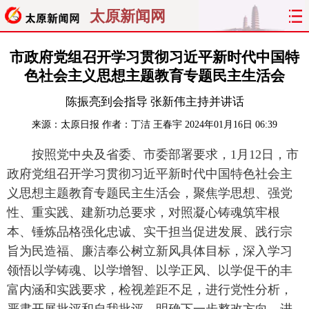
太原新闻网
首页
聚焦
太原
山西
市政府党组召开学习贯彻习近平新时代中国特
色社会主义思想主题教育专题民主生活会
经济
关注
文明
出行
陈振亮到会指导 张新伟主持并讲话
纵横
曝光
综合
专题
来源：
太原日报
作者：丁洁 王春宇
2024年01月16日 06:39
按照党中央及省委、市委部署要求，1月12日，市
旅游
理财
政务
教育
政府党组召开学习贯彻习近平新时代中国特色社会主
看天下
晋月读
最太原
网罗民生
义思想主题教育专题民主生活会，聚焦学思想、强党
性、重实践、建新功总要求，对照凝心铸魂筑牢根
太原日报
太原晚报
热评
社区
本、锤炼品格强化忠诚、实干担当促进发展、践行宗
旨为民造福、廉洁奉公树立新风具体目标，深入学习
领悟以学铸魂、以学增智、以学正风、以学促干的丰
富内涵和实践要求，检视差距不足，进行党性分析，