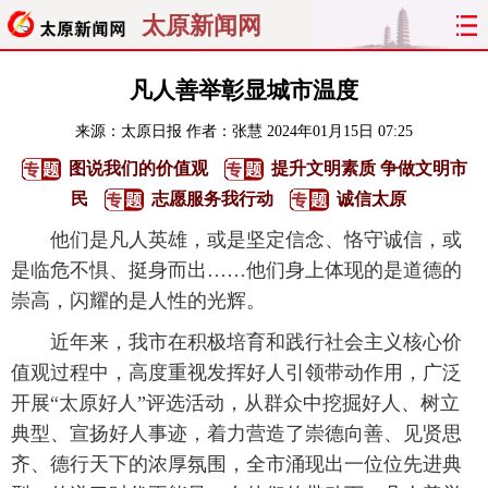
太原新闻网
首页
聚焦
太原
山西
凡人善举彰显城市温度
来源：
太原日报
作者：张慧
2024年01月15日 07:25
经济
关注
文明
出行
图说我们的价值观
提升文明素质 争做文明市
纵横
曝光
综合
专题
民
志愿服务我行动
诚信太原
他们是凡人英雄，或是坚定信念、恪守诚信，或
旅游
理财
政务
教育
是临危不惧、挺身而出……他们身上体现的是道德的
崇高，闪耀的是人性的光辉。
看天下
晋月读
最太原
网罗民生
近年来，我市在积极培育和践行社会主义核心价
太原日报
太原晚报
热评
社区
值观过程中，高度重视发挥好人引领带动作用，广泛
开展“太原好人”评选活动，从群众中挖掘好人、树立
典型、宣扬好人事迹，着力营造了崇德向善、见贤思
齐、德行天下的浓厚氛围，全市涌现出一位位先进典