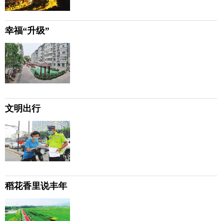
幸福“升级”
文明出行
稻花香里说丰年