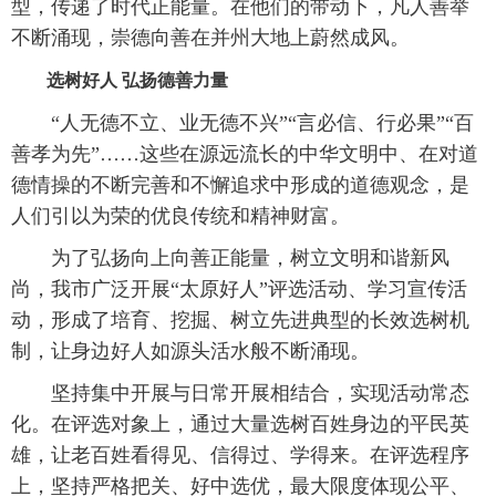
型，传递了时代正能量。在他们的带动下，凡人善举
不断涌现，崇德向善在并州大地上蔚然成风。
选树好人 弘扬德善力量
“人无德不立、业无德不兴”“言必信、行必果”“百
善孝为先”……这些在源远流长的中华文明中、在对道
德情操的不断完善和不懈追求中形成的道德观念，是
人们引以为荣的优良传统和精神财富。
为了弘扬向上向善正能量，树立文明和谐新风
尚，我市广泛开展“太原好人”评选活动、学习宣传活
动，形成了培育、挖掘、树立先进典型的长效选树机
制，让身边好人如源头活水般不断涌现。
坚持集中开展与日常开展相结合，实现活动常态
化。在评选对象上，通过大量选树百姓身边的平民英
雄，让老百姓看得见、信得过、学得来。在评选程序
上，坚持严格把关、好中选优，最大限度体现公平、