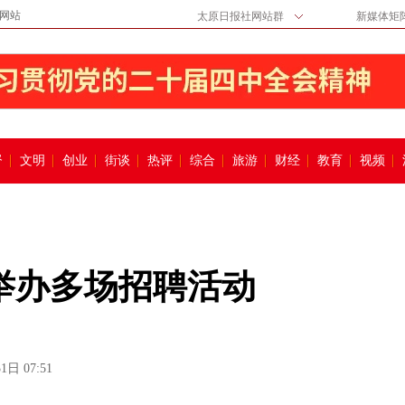
网站
太原日报社网站群
新媒体矩
督
文明
创业
街谈
热评
综合
旅游
财经
教育
视频
原举办多场招聘活动
1日 07:51