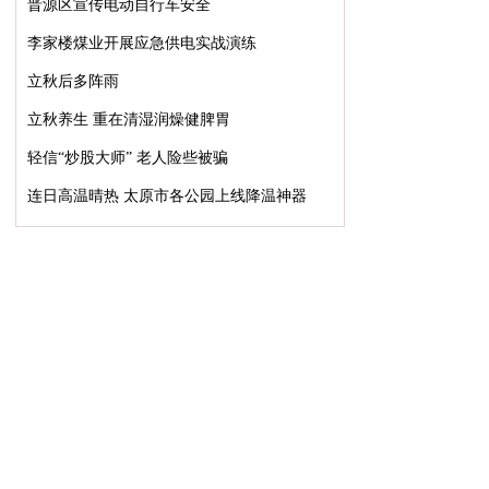
晋源区宣传电动自行车安全
李家楼煤业开展应急供电实战演练
立秋后多阵雨
立秋养生 重在清湿润燥健脾胃
轻信“炒股大师” 老人险些被骗
连日高温晴热 太原市各公园上线降温神器