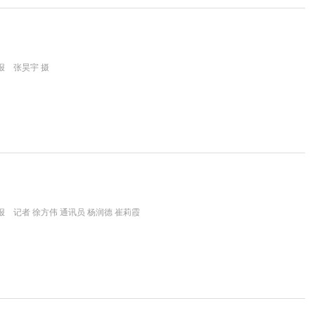
报 张昊宇 摄
 记者 徐方伟 通讯员 杨润德 崔莉霞