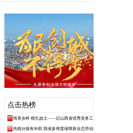
点击热榜
情系乡梓 根扎故土——记山西省优秀党务工作...
伤残分级有补助 我省多维度保障新业态劳动者...