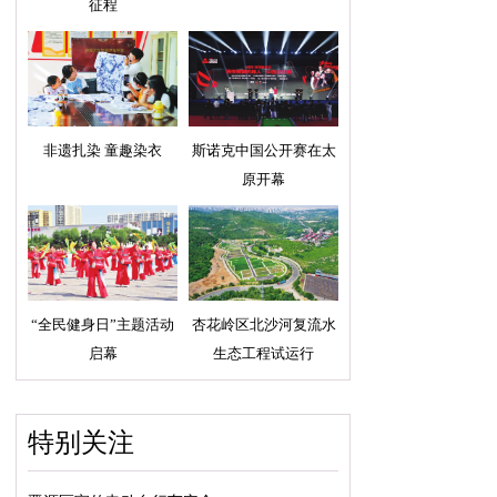
征程
非遗扎染 童趣染衣
斯诺克中国公开赛在太
原开幕
“全民健身日”主题活动
杏花岭区北沙河复流水
启幕
生态工程试运行
特别关注