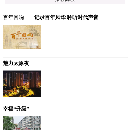
百年回响——记录百年风华 聆听时代声音
魅力太原夜
幸福“升级”