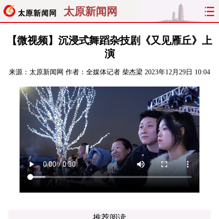
太原新闻网
首页
聚焦
太原
山西
【微视频】沉浸式舞蹈杂技剧《又见雁丘》上
演
经济
关注
文明
出行
来源：
太原新闻网
作者：全媒体记者 柴杰梁
2023年12月29日 10:04
纵横
曝光
综合
专题
旅游
理财
政务
教育
看天下
晋月读
最太原
网罗民生
太原日报
太原晚报
热评
社区
推荐阅读