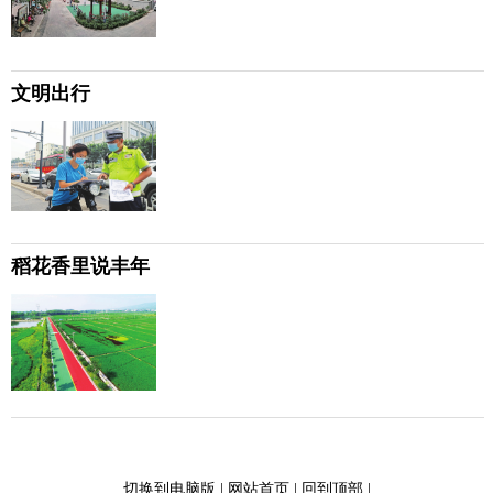
文明出行
稻花香里说丰年
切换到电脑版
|
网站首页
|
回到顶部
|