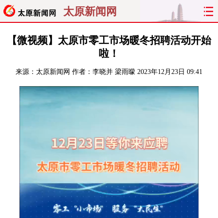
太原新闻网
首页
聚焦
太原
山西
【微视频】太原市零工市场暖冬招聘活动开始
啦！
经济
关注
文明
出行
来源：
太原新闻网
作者：李晓并 梁雨曚
2023年12月23日 09:41
纵横
曝光
综合
专题
旅游
理财
政务
教育
看天下
晋月读
最太原
网罗民生
太原日报
太原晚报
热评
社区