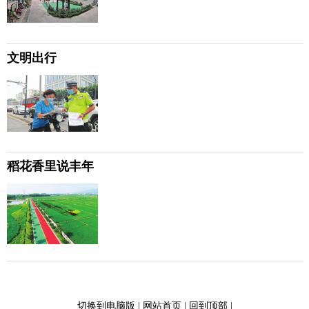
文明出行
稻花香里说丰年
切换到电脑版
|
网站首页
|
回到顶部
|