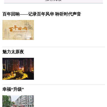
百年回响——记录百年风华 聆听时代声音
魅力太原夜
幸福“升级”