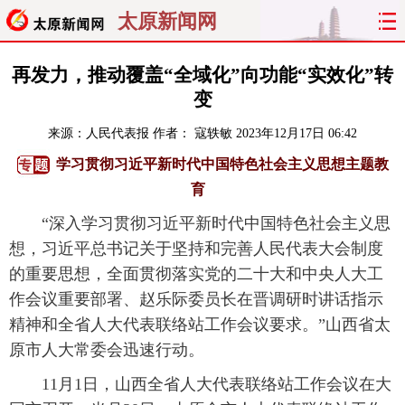
太原新闻网
首页
聚焦
太原
山西
再发力，推动覆盖“全域化”向功能“实效化”转
变
经济
关注
文明
出行
来源：
人民代表报
作者： 寇轶敏
2023年12月17日 06:42
纵横
曝光
综合
专题
学习贯彻习近平新时代中国特色社会主义思想主题教
育
旅游
理财
政务
教育
“深入学习贯彻习近平新时代中国特色社会主义思
想，习近平总书记关于坚持和完善人民代表大会制度
看天下
晋月读
最太原
网罗民生
的重要思想，全面贯彻落实党的二十大和中央人大工
太原日报
太原晚报
热评
社区
作会议重要部署、赵乐际委员长在晋调研时讲话指示
精神和全省人大代表联络站工作会议要求。”山西省太
原市人大常委会迅速行动。
11月1日，山西全省人大代表联络站工作会议在大