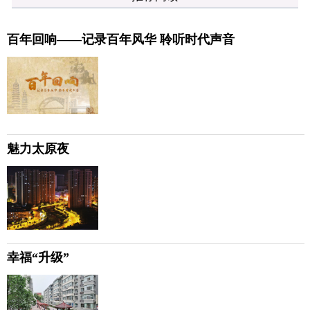
百年回响——记录百年风华 聆听时代声音
魅力太原夜
幸福“升级”