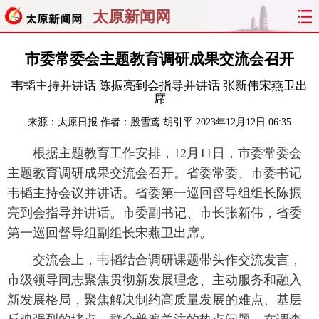
太原新闻网
首页
聚焦
太原
山西
市委常委会主题教育调研成果交流会召开
韦韬主持并讲话 陈振亮到会指导并讲话 张新伟宋燕卫出
经济
关注
文明
出行
席
来源：
太原日报
作者：殷雪鸢 胡引平
2023年12月12日 06:35
纵横
曝光
综合
专题
根据主题教育工作安排，12月11日，市委常委会
旅游
理财
政务
教育
主题教育调研成果交流会召开。省委常委、市委书记
韦韬主持会议并讲话。省委第一巡回督导组组长陈振
看天下
晋月读
最太原
网罗民生
亮到会指导并讲话。市委副书记、市长张新伟，省委
第一巡回督导组副组长宋燕卫出席。
太原日报
太原晚报
热评
社区
交流会上，韦韬结合调研课题带头作交流发言，
市级领导同志聚焦贯彻新发展理念、主动服务和融入
新发展格局，聚焦解决制约高质量发展的难点、基层