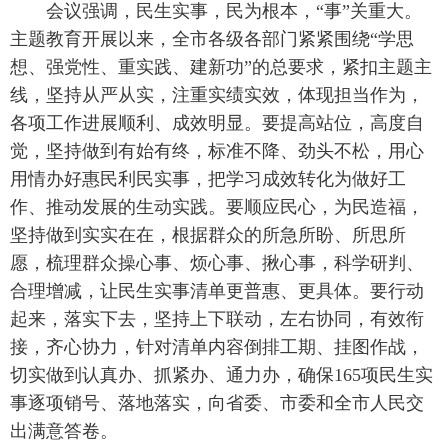
会议强调，民生实事，民为根本，“事”关重大。
主题教育开展以来，全市各级各部门紧紧围绕“学思
想、强党性、重实践、建新功”的总要求，紧扣主题主
线，坚持从严从实，注重实绩实效，体现担当作为，
各项工作进展顺利、成效明显。要提高站位，高度自
觉，坚持做到有始有终，标准不降、劲头不松，用心
用情办好惠民利民实事，把学习成效转化为做好工
作、推动发展的生动实践。要顺应民心，为民造福，
坚持做到实实在在，根据群众的所急所盼、所思所
愿，梳理群众操心事、烦心事、揪心事，科学研判、
合理增减，让民生实事清单更普惠、更具体。要行动
起来，落实下去，坚持上下联动，左右协同，有效衔
接，齐心协力，针对清单内容倒排工期、挂图作战，
切实做到认真办、抓紧办、通力办，确保165项民生实
事逐项销号、落地落实，向省委、市委和全市人民交
出满意答卷。