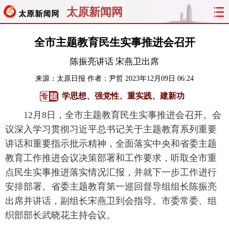
太原新闻网
首页
聚焦
太原
山西
全市主题教育民生实事推进会召开
陈振亮讲话 宋燕卫出席
经济
关注
文明
出行
来源：
太原日报
作者：尹哲
2023年12月09日 06:24
纵横
曝光
综合
专题
学思想、强党性、重实践、建新功
12月8日，全市主题教育民生实事推进会召开。会
旅游
理财
政务
教育
议深入学习贯彻习近平总书记关于主题教育系列重要
看天下
晋月读
最太原
网罗民生
讲话和重要指示批示精神，全面落实中央和省委主题
教育工作推进会议决策部署和工作要求，听取全市重
太原日报
太原晚报
热评
社区
点民生实事推进落实情况汇报，并就下一步工作进行
安排部署。省委主题教育第一巡回督导组组长陈振亮
出席并讲话，副组长宋燕卫到会指导。市委常委、组
织部部长武晓花主持会议。