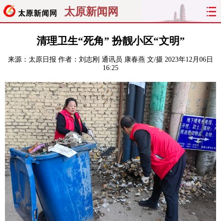
太原新闻网
首页
聚焦
太原
山西
清理卫生“死角” 扮靓小区“文明”
来源：
太原日报
作者：刘志刚 通讯员 康春燕 文/摄
2023年12月06日
经济
关注
文明
出行
16:25
纵横
曝光
综合
专题
旅游
理财
政务
教育
看天下
晋月读
最太原
网罗民生
太原日报
太原晚报
热评
社区