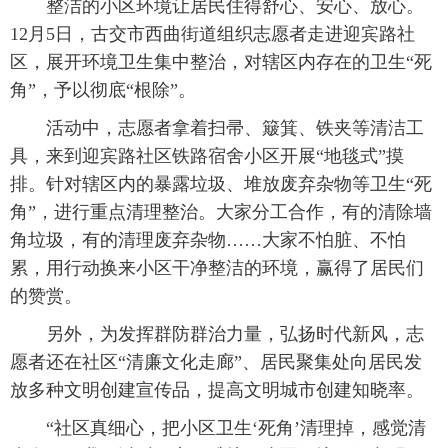
整洁的小区环境让居民住得舒心、安心、放心。
12月5日，古交市西曲街道组织志愿者走进迎宾路社
区，展开环境卫生集中整治，对辖区内存在的卫生“死
角”，予以彻底“根除”。
活动中，志愿者拿着扫帚、簸箕、铁夹等清洁工
具，来到迎宾路社区铁路宿舍小区开展“地毯式”摸
排。针对辖区内的暴露垃圾、堆放废弃杂物等卫生“死
角”，进行重点清理整治。大家分工合作，有的清除墙
角垃圾，有的清理废弃杂物……大家不怕脏、不怕
累，用行动换来小区干净整洁的环境，赢得了居民们
的赞赏。
另外，为发挥群防群治力量，弘扬时代新风，志
愿者还在社区“清廉文化走廊”、居民聚集处向居民发
放多种文明创建宣传品，提高文明城市创建知晓率。
“社区真细心，把小区卫生‘死角’清理掉，感觉清