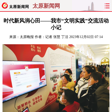
太原新闻网
首页
聚焦
太原
山西
时代新风润心田——我市“文明实践”交流活动
小记
经济
关注
文明
出行
来源：
太原晚报
作者：记者 张慧 丁洁
2023年12月02日 07:14
纵横
曝光
综合
专题
旅游
理财
政务
教育
看天下
晋月读
最太原
网罗民生
太原日报
太原晚报
热评
社区