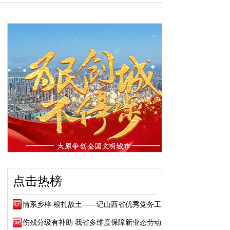
点击热榜
情系乡梓 根扎故土——记山西省优秀党务工作...
伤残分级有补助 我省多维度保障新业态劳动者...