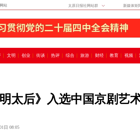
网站
太原日报社网站群
新媒体矩
督
文明
创业
街谈
热评
综合
旅游
财经
教育
视频
明太后》入选中国京剧艺
1日 08:05