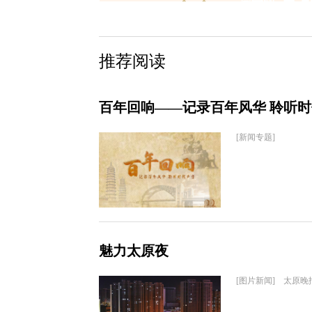
推荐阅读
百年回响——记录百年风华 聆听
[新闻专题]
魅力太原夜
[图片新闻] 太原晚