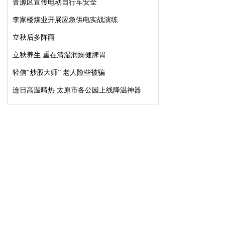
晋源区宣传电动自行车安全
李家楼煤业开展应急供电实战演练
立秋后多阵雨
立秋养生 重在清湿润燥健脾胃
轻信“炒股大师” 老人险些被骗
连日高温晴热 太原市各公园上线降温神器