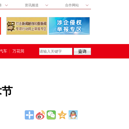
阵
资讯频道
合作网站
汽车
万花筒
术节