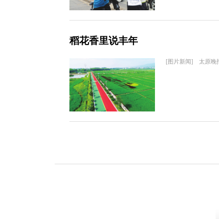
稻花香里说丰年
[图片新闻] 太原晚报