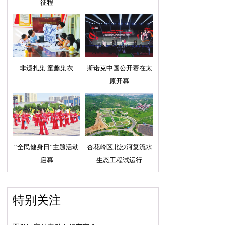
征程
非遗扎染 童趣染衣
斯诺克中国公开赛在太
原开幕
“全民健身日”主题活动
杏花岭区北沙河复流水
启幕
生态工程试运行
特别关注