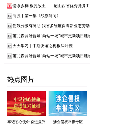
情系乡梓 根扎故土——记山西省优秀党务工作...
制胜丨第一集《战旗所向》
伤残分级有补助 我省多维度保障新业态劳动者...
范兆森调研督导“两站一场”城市更新项目建设
天天学习｜中斯友谊之树根深叶茂
范兆森调研督导“两站一场”城市更新项目建设
热点图片
牢记初心使命 奋进复兴
涉企侵权举报专区