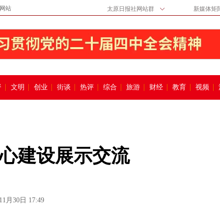
网站
太原日报社网站群
新媒体矩
督
文明
创业
街谈
热评
综合
旅游
财经
教育
视频
心建设展示交流
11月30日 17:49