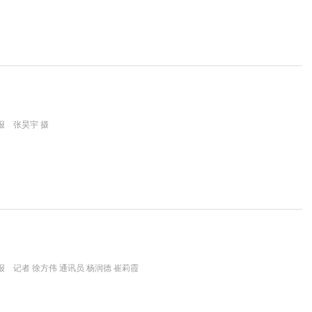
报 张昊宇 摄
 记者 徐方伟 通讯员 杨润德 崔莉霞