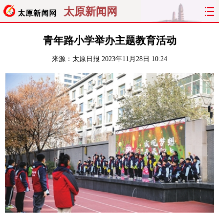
太原新闻网
首页
聚焦
太原
山西
青年路小学举办主题教育活动
来源：
太原日报
2023年11月28日 10:24
经济
关注
文明
出行
纵横
曝光
综合
专题
旅游
理财
政务
教育
看天下
晋月读
最太原
网罗民生
太原日报
太原晚报
热评
社区