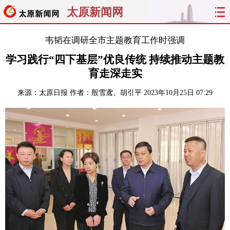
太原新闻网
首页
聚焦
太原
山西
韦韬在调研全市主题教育工作时强调
学习践行“四下基层”优良传统 持续推动主题教
经济
关注
文明
出行
育走深走实
纵横
曝光
综合
专题
来源：
太原日报
作者：殷雪鸢、胡引平
2023年10月25日 07:29
旅游
理财
政务
教育
看天下
晋月读
最太原
网罗民生
太原日报
太原晚报
热评
社区