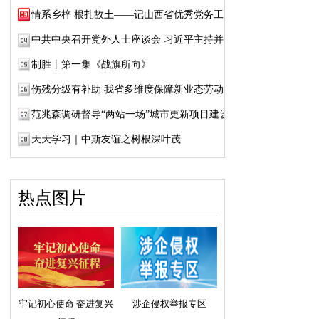
情系乡梓 根扎故土——记山西省优秀党务工作...
中共中央召开党外人士座谈会 习近平主持并发...
制胜丨第一集《战旗所向》
伤残分级有补助 我省多维度保障新业态劳动者...
范兆森调研督导“两站一场”城市更新项目建设
天天学习｜中斯友谊之树根深叶茂
热点图片
牢记初心使命 奋进复兴
涉企侵权举报专区