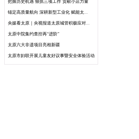
把握历史机遇 狠抓三项工作 贡献小店力量
锚定高质量航向 深耕新型工业化 赋能太...
央媒看太原｜央视报道太原城管积极应对...
太原中院集约查控再“进阶”
太原六大非遗项目亮相新疆
太原市妇联开展儿童友好议事暨安全体验活动