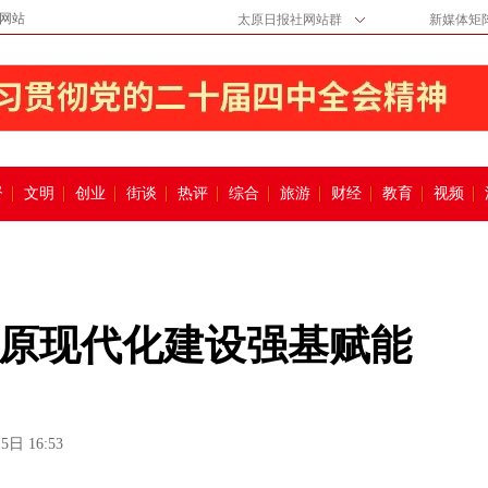
网站
太原日报社网站群
新媒体矩
督
文明
创业
街谈
热评
综合
旅游
财经
教育
视频
原现代化建设强基赋能
5日 16:53