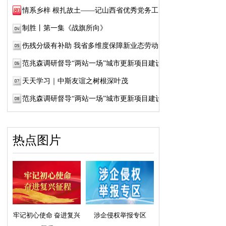
情系乡梓 根扎故土——记山西省优秀党务工作...
制胜丨第一集《战旗所向》
伤残分级有补助 我省多维度保障新业态劳动者...
范兆森调研督导“两站一场”城市更新项目建设
天天学习｜中斯友谊之树根深叶茂
范兆森调研督导“两站一场”城市更新项目建设
热点图片
牢记初心使命 奋进复兴
涉企侵权举报专区