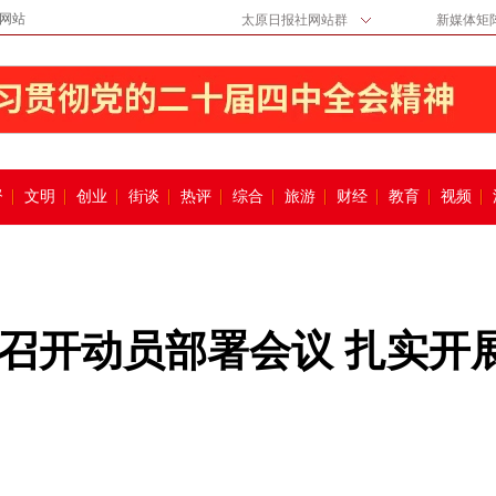
网站
太原日报社网站群
新媒体矩
督
文明
创业
街谈
热评
综合
旅游
财经
教育
视频
召开动员部署会议 扎实开