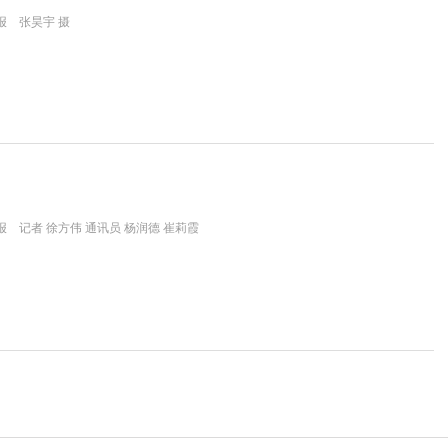
报 张昊宇 摄
 记者 徐方伟 通讯员 杨润德 崔莉霞