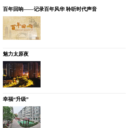
百年回响——记录百年风华 聆听时代声音
魅力太原夜
幸福“升级”