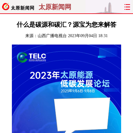
太原新闻网
首页
聚焦
太原
山西
什么是碳源和碳汇？源宝为您来解答
来源：
山西广播电视台
2023年09月04日 18:31
经济
关注
文明
出行
纵横
曝光
综合
专题
旅游
理财
政务
教育
看天下
晋月读
最太原
网罗民生
太原日报
太原晚报
热评
社区