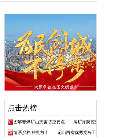
点击热榜
图解非煤矿山灾害防控要点——尾矿库防控要点
情系乡梓 根扎故土——记山西省优秀党务工作...