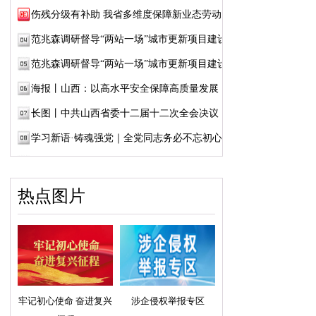
伤残分级有补助 我省多维度保障新业态劳动者...
范兆森调研督导“两站一场”城市更新项目建设
范兆森调研督导“两站一场”城市更新项目建设
海报丨山西：以高水平安全保障高质量发展
长图丨中共山西省委十二届十二次全会决议
学习新语·铸魂强党｜全党同志务必不忘初心、...
热点图片
牢记初心使命 奋进复兴
涉企侵权举报专区