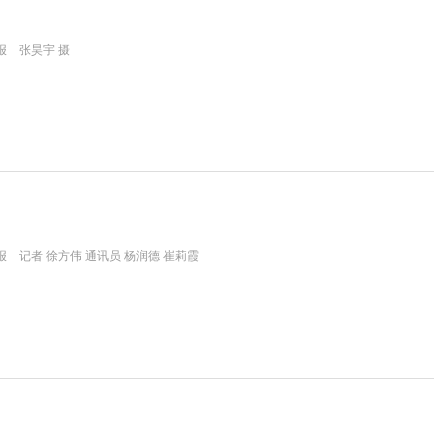
报 张昊宇 摄
 记者 徐方伟 通讯员 杨润德 崔莉霞