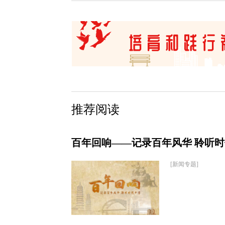
推荐阅读
百年回响——记录百年风华 聆听
[新闻专题]