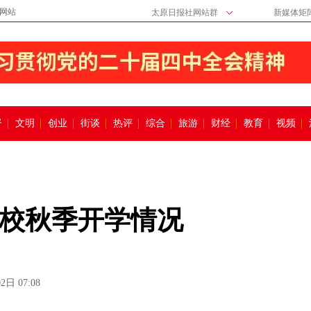
网站
太原日报社网站群
新媒体矩
督
文明
创业
街谈
热评
综合
旅游
财经
教育
视频
校秋季开学情况
2日 07:08