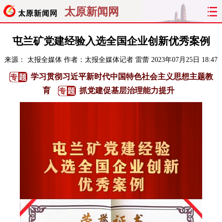
太原新闻网
首页
聚焦
太原
山西
屯兰矿党建经验入选全国企业创新优秀案例
来源：
太报全媒体
作者：太报全媒体记者 雷蕾
2023年07月25日 18:47
经济
关注
文明
出行
学习贯彻习近平新时代中国特色社会主义思想主题教
纵横
曝光
综合
专题
育
抓党建促基层治理能力提升
旅游
理财
政务
教育
看天下
晋月读
最太原
网罗民生
太原日报
太原晚报
热评
社区