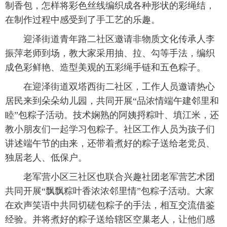
制香包，怎样将彩色丝线编织成各种形状的彩绳结，
在制作过程中感受到了手工艺的乐趣。
迎泽街道青年路二社区邀请非物质文化传承人李
振萍老师到场，教大家采用抽、拉、勾等手法，编织
成色彩鲜艳、造型美观的五彩绳手链和五色粽子。
在迎泽街道双塔西街二社区，工作人员邀请热心
居民来到朵朵幼儿园，共同开展“品浓情端午建邻里和
睦”包粽子活动。技术娴熟的阿姨捋粽叶、填江米，还
教小朋友们一起学习包粽子。社区工作人员为孩子们
讲述端午节的由来，还带着煮好的粽子送给老党员、
独居老人、低保户。
老军营小区三社区也联合兴趣社团老军营艺术团
共同开展“飘飘粽叶香浓浓邻里情”包粽子活动。大家
在欢声笑语中共同切磋包粽子的手法，相互交流借鉴
经验。并将煮好的粽子送给辖区空巢老人，让他们感