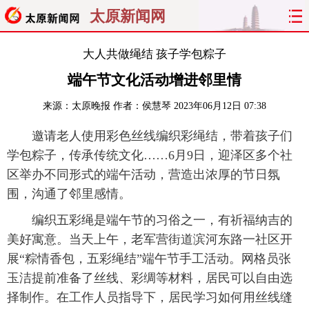
太原新闻网
首页
聚焦
太原
山西
大人共做绳结 孩子学包粽子
端午节文化活动增进邻里情
经济
关注
文明
出行
来源：
太原晚报
作者：侯慧琴
2023年06月12日 07:38
纵横
曝光
综合
专题
邀请老人使用彩色丝线编织彩绳结，带着孩子们
学包粽子，传承传统文化……6月9日，迎泽区多个社
旅游
理财
政务
教育
区举办不同形式的端午活动，营造出浓厚的节日氛
看天下
晋月读
最太原
网罗民生
围，沟通了邻里感情。
编织五彩绳是端午节的习俗之一，有祈福纳吉的
太原日报
太原晚报
热评
社区
美好寓意。当天上午，老军营街道滨河东路一社区开
展“粽情香包，五彩绳结”端午节手工活动。网格员张
玉洁提前准备了丝线、彩绸等材料，居民可以自由选
择制作。在工作人员指导下，居民学习如何用丝线缝