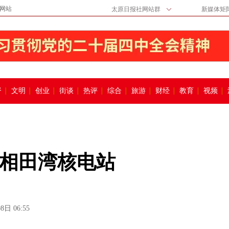
网站
太原日报社网站群
新媒体矩
督
文明
创业
街谈
热评
综合
旅游
财经
教育
视频
相田湾核电站
8日 06:55