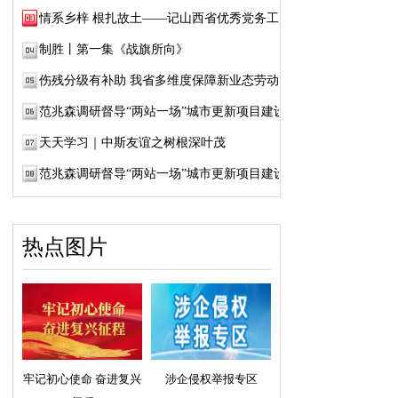
情系乡梓 根扎故土——记山西省优秀党务工作...
制胜丨第一集《战旗所向》
伤残分级有补助 我省多维度保障新业态劳动者...
范兆森调研督导“两站一场”城市更新项目建设
天天学习｜中斯友谊之树根深叶茂
范兆森调研督导“两站一场”城市更新项目建设
热点图片
牢记初心使命 奋进复兴
涉企侵权举报专区