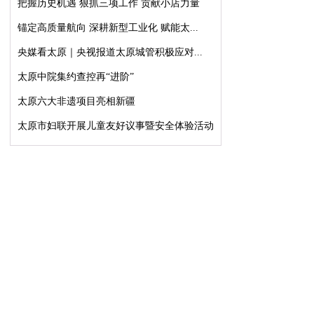
把握历史机遇 狠抓三项工作 贡献小店力量
锚定高质量航向 深耕新型工业化 赋能太...
央媒看太原｜央视报道太原城管积极应对...
太原中院集约查控再“进阶”
太原六大非遗项目亮相新疆
太原市妇联开展儿童友好议事暨安全体验活动