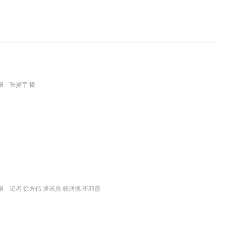
报 张昊宇 摄
 记者 徐方伟 通讯员 杨润德 崔莉霞