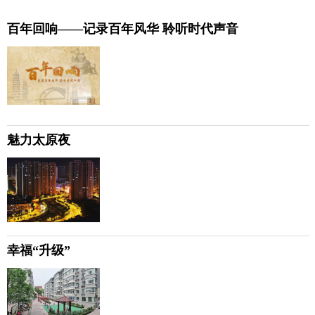
百年回响——记录百年风华 聆听时代声音
魅力太原夜
幸福“升级”