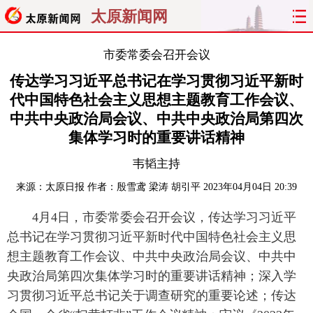
太原新闻网
首页
聚焦
太原
山西
市委常委会召开会议
传达学习习近平总书记在学习贯彻习近平新时
经济
关注
文明
出行
代中国特色社会主义思想主题教育工作会议、
中共中央政治局会议、中共中央政治局第四次
纵横
曝光
综合
专题
集体学习时的重要讲话精神
旅游
理财
政务
教育
韦韬主持
来源：
太原日报
作者：殷雪鸢 梁涛 胡引平
2023年04月04日 20:39
看天下
晋月读
最太原
网罗民生
4月4日，市委常委会召开会议，传达学习习近平
太原日报
太原晚报
热评
社区
总书记在学习贯彻习近平新时代中国特色社会主义思
想主题教育工作会议、中共中央政治局会议、中共中
央政治局第四次集体学习时的重要讲话精神；深入学
习贯彻习近平总书记关于调查研究的重要论述；传达