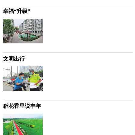
幸福“升级”
文明出行
稻花香里说丰年