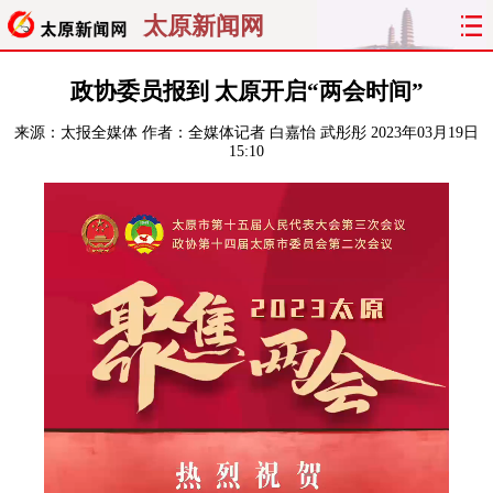
太原新闻网
首页
聚焦
太原
山西
政协委员报到 太原开启“两会时间”
来源：
太报全媒体
作者：全媒体记者 白嘉怡 武彤彤
2023年03月19日
经济
关注
文明
出行
15:10
纵横
曝光
综合
专题
旅游
理财
政务
教育
看天下
晋月读
最太原
网罗民生
太原日报
太原晚报
热评
社区