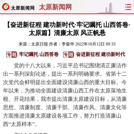
太原新闻网
首页
聚焦
太原
山西
【奋进新征程 建功新时代·牢记嘱托 山西答卷·
太原篇】清廉太原 风正帆悬
经济
关注
文明
出行
来源：
太原日报
作者：李俊华
2022年10月12日 09:33
纵横
曝光
综合
专题
牢记嘱托 山西答卷
奋进新征程 建功新时代
党的十八大以来，习近平总书记围绕清正廉洁作
旅游
理财
政务
教育
出一系列深刻论述，提出一系列明确要求。省第十二
次党代会鲜明提出全面建设清廉山西的重大目标。今
看天下
晋月读
最太原
网罗民生
年以来，为推动全面建设清廉山西工作在太原落地生
太原日报
太原晚报
热评
社区
根、开花结果，我市提出清廉太原建设目标，从清廉
思想、清廉制度、清廉干部、清廉作风、清廉文化等
方面推进清廉太原建设各项工作，努力打造清廉山
西“太原样本”。