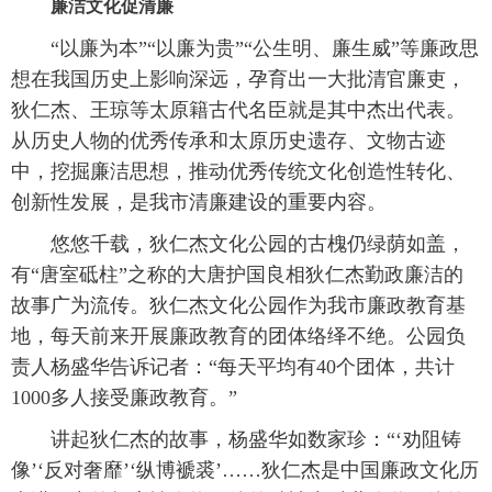
廉洁文化促清廉
“以廉为本”“以廉为贵”“公生明、廉生威”等廉政思
想在我国历史上影响深远，孕育出一大批清官廉吏，
狄仁杰、王琼等太原籍古代名臣就是其中杰出代表。
从历史人物的优秀传承和太原历史遗存、文物古迹
中，挖掘廉洁思想，推动优秀传统文化创造性转化、
创新性发展，是我市清廉建设的重要内容。
悠悠千载，狄仁杰文化公园的古槐仍绿荫如盖，
有“唐室砥柱”之称的大唐护国良相狄仁杰勤政廉洁的
故事广为流传。狄仁杰文化公园作为我市廉政教育基
地，每天前来开展廉政教育的团体络绎不绝。公园负
责人杨盛华告诉记者：“每天平均有40个团体，共计
1000多人接受廉政教育。”
讲起狄仁杰的故事，杨盛华如数家珍：“‘劝阻铸
像’‘反对奢靡’‘纵博褫裘’……狄仁杰是中国廉政文化历