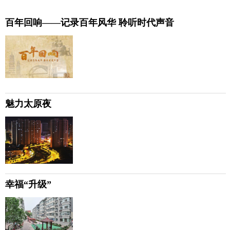
百年回响——记录百年风华 聆听时代声音
魅力太原夜
幸福“升级”