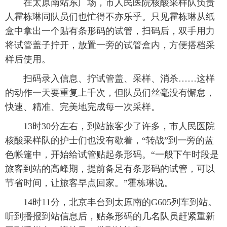
在太原南站东广场，市人民医院核酸采样队负责
人霍栋琳同队员们也忙得不亦乐乎。只见霍栋琳从纸
盒中拿出一个贴有条形码的试管，扫码后，双手用力
将试管盖子拧开，放置一旁的试管盒内，方便搭档采
样后使用。
扫码录入信息、拧试管盖、采样、消杀……这样
的动作一天要重复上千次，但队员们丝毫没有懈怠，
快速、精准、完美地完成每一次采样。
13时30分左右，到站旅客少了许多，市人民医院
核酸采样队的护士们也没有歇着，“转战”到一旁的蓝
色帐篷中，开始给试管贴起条形码。“一般下午时段是
旅客到站的高峰期，提前备足有条形码的试管，可以
节省时间，让旅客早点回家。”霍栋琳说。
14时11分，北京丰台到太原南的G605列车到站。
听到播报到站信息后，贴条形码的几名队员赶紧重新