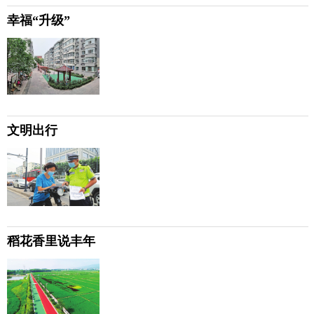
幸福“升级”
文明出行
稻花香里说丰年