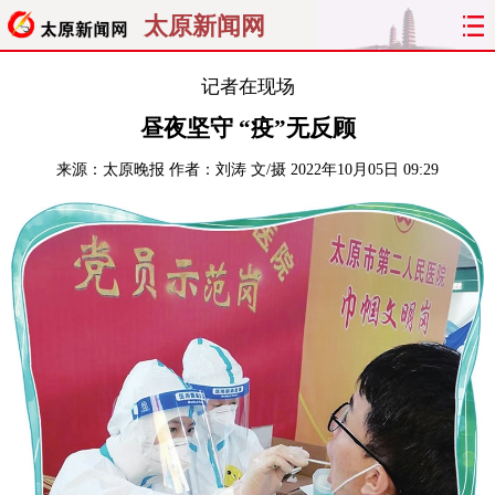
太原新闻网
首页
聚焦
太原
山西
记者在现场
昼夜坚守 “疫”无反顾
经济
关注
文明
出行
来源：
太原晚报
作者：刘涛 文/摄
2022年10月05日 09:29
纵横
曝光
综合
专题
旅游
理财
政务
教育
看天下
晋月读
最太原
网罗民生
太原日报
太原晚报
热评
社区