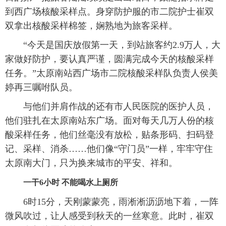
到西广场核酸采样点。身穿防护服的市二院护士崔双
双拿出核酸采样棉签，娴熟地为旅客采样。
“今天是国庆放假第一天，到站旅客约2.9万人，大
家做好防护，要认真严谨，圆满完成今天的核酸采样
任务。”太原南站西广场市二院核酸采样队负责人侯美
婷再三嘱咐队员。
与他们并肩作战的还有市人民医院的医护人员，
他们驻扎在太原南站东广场。面对每天几万人份的核
酸采样任务，他们丝毫没有放松，贴条形码、扫码登
记、采样、消杀……他们像“守门员”一样，牢牢守住
太原南大门，只为换来城市的平安、祥和。
一干6小时 不能喝水上厕所
6时15分，天刚蒙蒙亮，雨淅淅沥沥地下着，一阵
微风吹过，让人感受到秋天的一丝寒意。此时，崔双