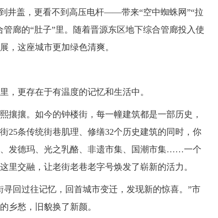
井盖，更看不到高压电杆——带来“空中蜘蛛网”“拉
合管廊的“肚子”里。随着晋源东区地下综合管廊投入使
展，这座城市更加绿色清爽。
，更存在于有温度的记忆和生活中。
攘攘。如今的钟楼街，每一幢建筑都是一部历史，
街25条传统街巷肌理、修缮32个历史建筑的同时，你
、发德玛、光之乳酪、非遗市集、国潮市集……一个
这里交融，让老街老巷老字号焕发了崭新的活力。
寻回过往记忆，回首城市变迁，发现新的惊喜。”市
的乡愁，旧貌换了新颜。