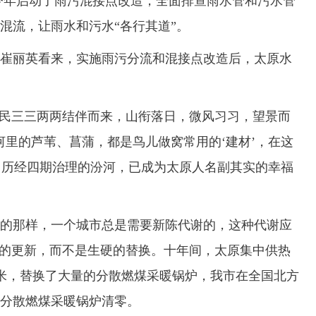
原今年启动了雨污混接点改造，全面排查雨水管和污水管
混流，让雨水和污水“各行其道”。
丽英看来，实施雨污分流和混接点改造后，太原水
民三三两两结伴而来，山衔落日，微风习习，望景而
河里的芦苇、菖蒲，都是鸟儿做窝常用的‘建材’，在这
说。历经四期治理的汾河，已成为太原人名副其实的幸福
那样，一个城市总是需要新陈代谢的，这种代谢应
”的更新，而不是生硬的替换。十年间，太原集中供热
亿平方米，替换了大量的分散燃煤采暖锅炉，我市在全国北方
下分散燃煤采暖锅炉清零。