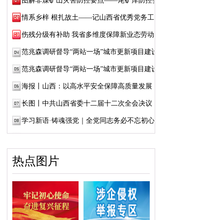
图解非煤矿山灾害防控要点——尾矿库防控要点
情系乡梓 根扎故土——记山西省优秀党务工作...
伤残分级有补助 我省多维度保障新业态劳动者...
范兆森调研督导“两站一场”城市更新项目建设
范兆森调研督导“两站一场”城市更新项目建设
海报丨山西：以高水平安全保障高质量发展
长图丨中共山西省委十二届十二次全会决议
学习新语·铸魂强党｜全党同志务必不忘初心、...
热点图片