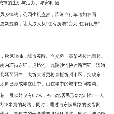
城市的生机与活力。邓寅明 摄
姿绰约，公园生机盎然，滨河自行车道如在画
更新提质，让太原人从“住有所居”变为“住有优居”，
秋风吹拂，城市苏醒。立交桥、高架桥拔地而起、
南内环街东延，虎峪河、九院沙河快速路西延，滨河
北延至阳曲、太忻大道更将直抵忻州市区，突破东
太原已形成城在山中、山在城中的城市空间格局。
最窄处仅有0.7米，被当地居民形象地叫作“一人
”为15米宽的马路，同时，通过与东陵里路的改造贯
州路、青年路的一条重要微循环道路。同时，迎泽街