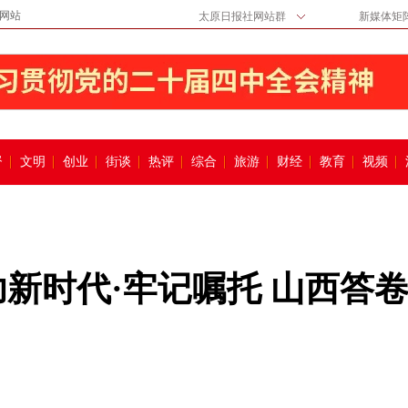
网站
太原日报社网站群
新媒体矩
督
文明
创业
街谈
热评
综合
旅游
财经
教育
视频
功新时代·牢记嘱托 山西答