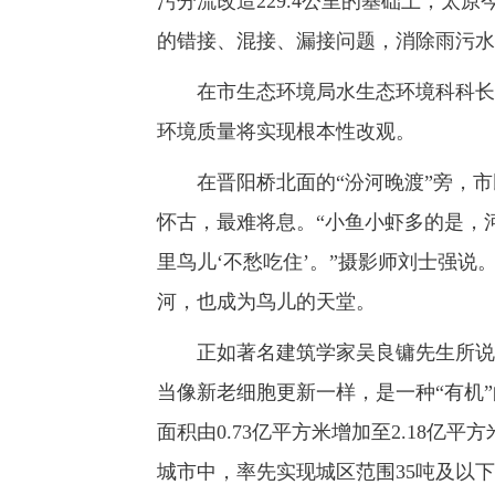
污分流改造229.4公里的基础上，太
的错接、混接、漏接问题，消除雨污水
在市生态环境局水生态环境科科长崔
环境质量将实现根本性改观。
在晋阳桥北面的“汾河晚渡”旁，市
怀古，最难将息。“小鱼小虾多的是，
里鸟儿‘不愁吃住’。”摄影师刘士强
河，也成为鸟儿的天堂。
正如著名建筑学家吴良镛先生所说的
当像新老细胞更新一样，是一种“有机
面积由0.73亿平方米增加至2.18
城市中，率先实现城区范围35吨及以