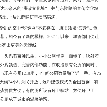
达50余米的“廉政文化墙”，并与东陵路的宣传文化墙
感觉。”居民薛静妍幸福感满满。
乱的空中“蜘蛛网”不复存在，脏旧矮墙“变身”古色
巷，如今有了新的模样。2021年以来，城管部门便让
城市亮出更美的天际线。
头系着百姓民生。小小公厕就像一面镜子，映射着
外观颜值、完善内部功能，在改造原有公厕的同时，
市现有公厕1219座，4年间公厕数量翻了近一番。有75
全天候24小时为民开放，这种建设模式为全国首创；有
小孩提供方便；有的厕所设有环卫驿站，方便环卫工
公厕成了城市的温馨港湾。