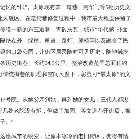
忆的“根”。太原现有东三道巷、南华门等5处历史文
化风貌区。在老街巷修复过程中，我市最大程度保留了
修缮一新的东三道巷，青砖灰瓦，城市“年代感”扑面
隔绝在外。绿植、甬道、路灯、座椅等以及融合了民
题的口袋公园，让街区居民随时可见历史，随地触摸
条历史街巷、长约24.5公里、整治改造范围总面积约
可传统街巷的肌理和空间尺度下，彰显可“最太原”的文
7号院。从她父亲到她，再到她的女儿，三代人都没
好几处老院没有拆，但做了加固。等文道巷开街后，搬
子。”
座城市的蜕变，让原本冰冷的老旧街区，变得有情