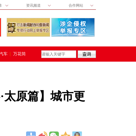
阵
资讯频道
合作网站
汽车
万花筒
卷·太原篇】城市更