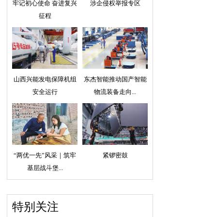
牢记初心使命 奋进复兴
涉企侵权举报专区
征程
山西兴能发电保障机组
东杰智能推动国产智能
安全运行
物流装备走向...
“两优一先”风采｜筑牢
紧锣密鼓
基层战斗堡...
特别关注