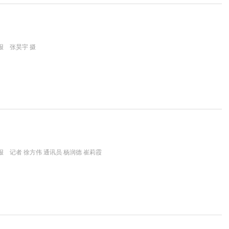
报 张昊宇 摄
 记者 徐方伟 通讯员 杨润德 崔莉霞