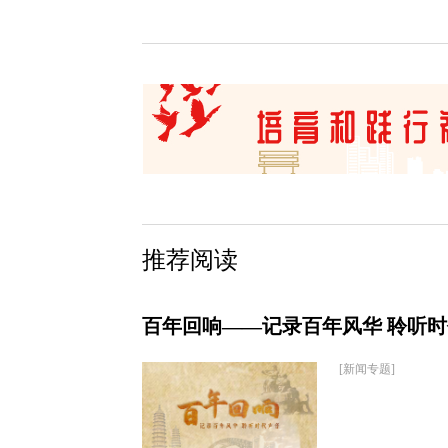
推荐阅读
百年回响——记录百年风华 聆听
[新闻专题]