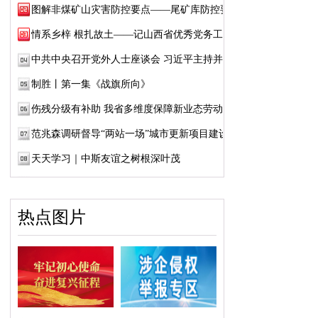
图解非煤矿山灾害防控要点——尾矿库防控要点
情系乡梓 根扎故土——记山西省优秀党务工作...
中共中央召开党外人士座谈会 习近平主持并发...
制胜丨第一集《战旗所向》
伤残分级有补助 我省多维度保障新业态劳动者...
范兆森调研督导“两站一场”城市更新项目建设
天天学习｜中斯友谊之树根深叶茂
热点图片