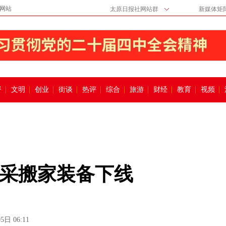
网站
太原日报社网站群
新媒体矩
督
文明
创业
街谈
热评
综合
旅游
财经
教育
视频
采搬家装备下线
5日 06:11