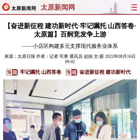
太原新闻网
首页
聚焦
太原
山西
【奋进新征程 建功新时代·牢记嘱托 山西答卷·
太原篇】百舸竞发争上游
经济
关注
文明
出行
——小店区构建多元支撑现代服务业体系
纵横
曝光
综合
专题
来源：
太原日报
作者：记者 司勇 通讯员 赵娟 文/摄
2022年08月16日
09:02
旅游
理财
政务
教育
牢记嘱托 山西答卷
奋进新征程 建功新时代
看天下
晋月读
最太原
网罗民生
太原日报
太原晚报
热评
社区