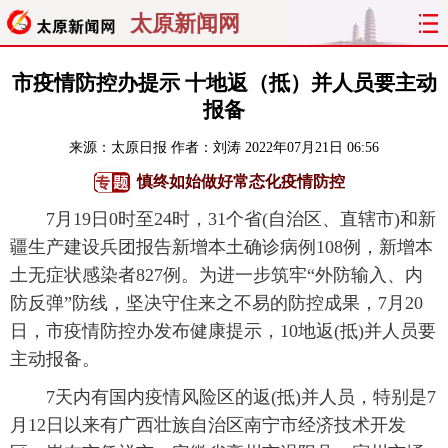
太原新闻网
首页
聚焦
太原
山西
市疫情防控办提示 十地返（抵）并人员要主动
报备
经济
关注
文明
出行
来源：
太原日报
作者：刘涛
2022年07月21日 06:56
纵横
曝光
综合
专题
慎终如始做好常态化疫情防控
7月19日0时至24时，31个省(自治区、直辖市)和新
旅游
理财
政务
教育
疆生产建设兵团报告新增本土确诊病例108例，新增本
土无症状感染者827例。为进一步筑牢“外防输入、内
看天下
晋月读
最太原
网罗民生
防反弹”防线，坚决守住来之不易的防控成果，7月20
太原日报
太原晚报
热评
社区
日，市疫情防控办发布健康提示，10地返(抵)并人员要
主动报备。
7天内有国内疫情风险区的返(抵)并人员，特别是7
月12日以来有广西壮族自治区南宁市经济技术开发