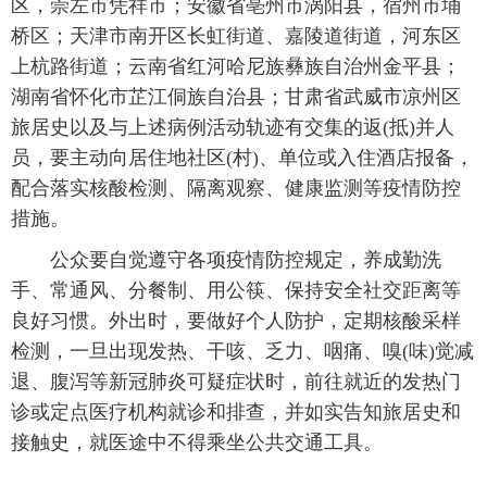
区，崇左市凭祥市；安徽省亳州市涡阳县，宿州市埇
桥区；天津市南开区长虹街道、嘉陵道街道，河东区
上杭路街道；云南省红河哈尼族彝族自治州金平县；
湖南省怀化市芷江侗族自治县；甘肃省武威市凉州区
旅居史以及与上述病例活动轨迹有交集的返(抵)并人
员，要主动向居住地社区(村)、单位或入住酒店报备，
配合落实核酸检测、隔离观察、健康监测等疫情防控
措施。
公众要自觉遵守各项疫情防控规定，养成勤洗
手、常通风、分餐制、用公筷、保持安全社交距离等
良好习惯。外出时，要做好个人防护，定期核酸采样
检测，一旦出现发热、干咳、乏力、咽痛、嗅(味)觉减
退、腹泻等新冠肺炎可疑症状时，前往就近的发热门
诊或定点医疗机构就诊和排查，并如实告知旅居史和
接触史，就医途中不得乘坐公共交通工具。