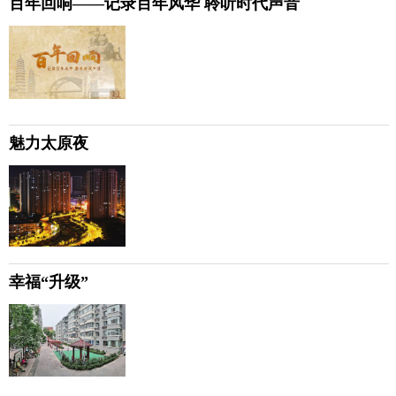
百年回响——记录百年风华 聆听时代声音
魅力太原夜
幸福“升级”