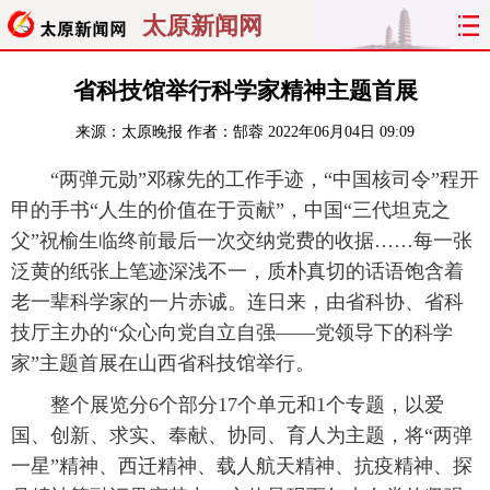
太原新闻网
首页
聚焦
太原
山西
省科技馆举行科学家精神主题首展
来源：
太原晚报
作者：郜蓉
2022年06月04日 09:09
经济
关注
文明
出行
“两弹元勋”邓稼先的工作手迹，“中国核司令”程开
纵横
曝光
综合
专题
甲的手书“人生的价值在于贡献”，中国“三代坦克之
父”祝榆生临终前最后一次交纳党费的收据……每一张
旅游
理财
政务
教育
泛黄的纸张上笔迹深浅不一，质朴真切的话语饱含着
老一辈科学家的一片赤诚。连日来，由省科协、省科
看天下
晋月读
最太原
网罗民生
技厅主办的“众心向党自立自强——党领导下的科学
太原日报
太原晚报
热评
社区
家”主题首展在山西省科技馆举行。
整个展览分6个部分17个单元和1个专题，以爱
国、创新、求实、奉献、协同、育人为主题，将“两弹
一星”精神、西迁精神、载人航天精神、抗疫精神、探