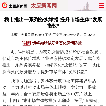
太原新闻网
首页
聚焦
太原
山西
我市推出一系列务实举措 提升市场主体“发展
指数”
经济
关注
文明
出行
来源：
太原日报
作者：丁洁 王春宇
2022年04月26日 06:58
纵横
曝光
综合
专题
慎终如始做好常态化疫情防控
4月24日消息，为统筹疫情防控和经济社会发展，
旅游
理财
政务
教育
促进市场主体倍增和企业健康持续稳定发展，我市将
推出一系列务实举措，持续深化“放管服”改革，以优
看天下
晋月读
最太原
网罗民生
质高效的政务服务，提升市场主体“发展指数”。
太原日报
太原晚报
热评
社区
我市明确提出，要积极开展市场主体建设年活
动，全力以赴推动市场主体上规模、增实力、提效
益。年内，全市要新增各类市场主体10万户以上，
到“十四五”末市场主体数量实现翻番。按照“无差别、