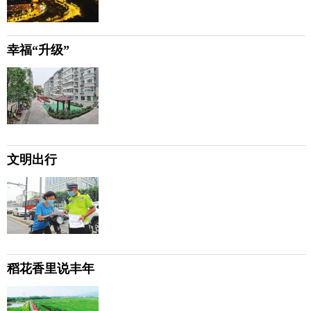
幸福“升级”
文明出行
稻花香里说丰年