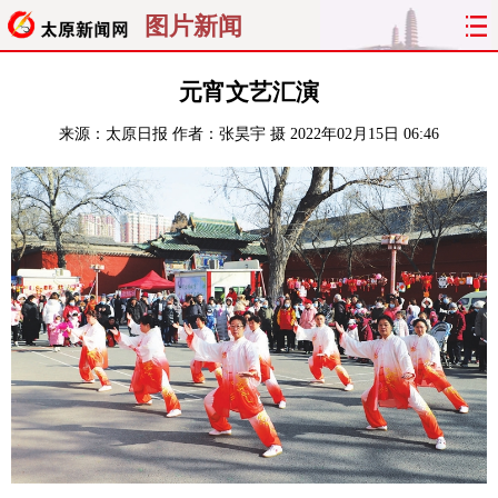
图片新闻
首页
聚焦
太原
山西
元宵文艺汇演
来源：
太原日报
作者：张昊宇 摄
2022年02月15日 06:46
经济
关注
文明
出行
纵横
曝光
综合
专题
旅游
理财
政务
教育
看天下
晋月读
最太原
网罗民生
太原日报
太原晚报
热评
社区