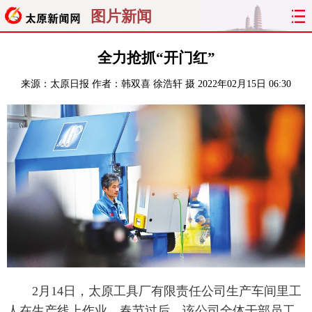
图片新闻
首页
聚焦
太原
山西
全力抢抓“开门红”
来源：
太原日报
作者：韩双喜 徐浩轩 摄
2022年02月15日 06:30
经济
关注
文明
出行
纵横
曝光
综合
专题
旅游
理财
政务
教育
看天下
晋月读
最太原
网罗民生
太原日报
太原晚报
热评
社区
2月14日，太原工具厂有限责任公司生产车间里工
人在生产线上作业。春节过后，该公司全体干部员工