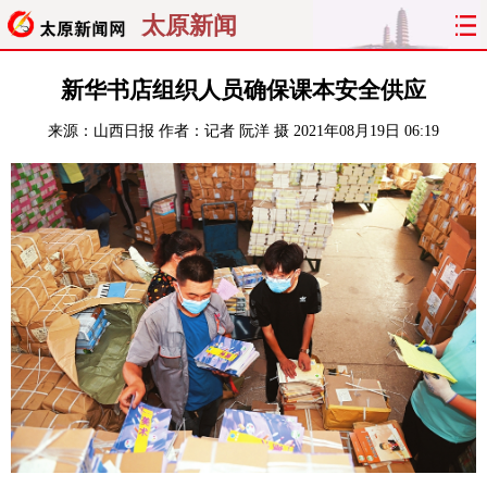
太原新闻
首页
聚焦
太原
山西
新华书店组织人员确保课本安全供应
来源：
山西日报
作者：记者 阮洋 摄
2021年08月19日 06:19
经济
关注
文明
出行
纵横
曝光
综合
专题
旅游
理财
政务
教育
看天下
晋月读
最太原
网罗民生
太原日报
太原晚报
热评
社区