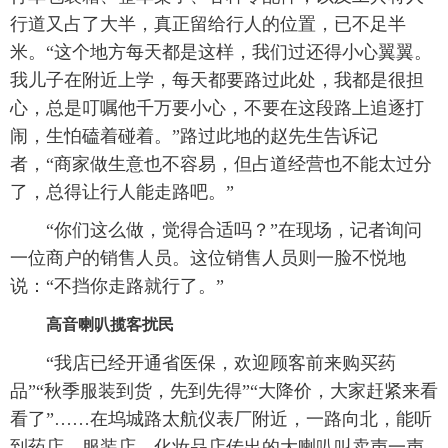
行道又占了大半，真正留给行人的位置，已不足半
米。“这个地方每天都是这样，我们过还得小心翼翼。
我儿子在附近上学，每天都要路过此处，我都是很担
心，总是叮嘱他千万要小心，不要在这段路上追逐打
闹，生怕磕着碰着。”路过此地的赵先生告诉记
者，“商家做生意也不容易，但占道经营也不能太过分
了，总得让行人能走路吧。”
“你们这么做，觉得合适吗？”在现场，记者询问
一位商户的销售人员。这位销售人员则一脸不悦地
说：“不挡你走路就行了。”
高音喇叭揽客扰民
“我店已经开通省医保，欢迎顾客前来购买药
品”“秋季服装到货，先到先得”“大降价，大家赶紧来看
看了”……在坞城路太航仪表厂附近，一路向北，能听
到药店、服装店、化妆品店传出的大喇叭叫卖声一声