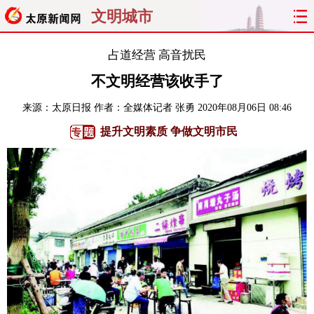
文明城市
首页
聚焦
太原
山西
占道经营 高音扰民
不文明经营该收手了
经济
关注
文明
出行
来源：
太原日报
作者：全媒体记者 张勇
2020年08月06日 08:46
纵横
曝光
综合
专题
提升文明素质 争做文明市民
旅游
理财
政务
教育
看天下
晋月读
最太原
网罗民生
太原日报
太原晚报
热评
社区