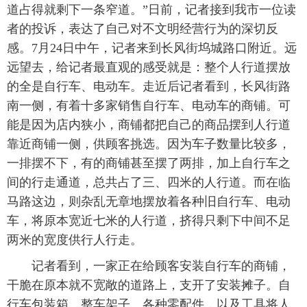
道占得就剩下一条窄道。”日前，记者接到我市一位读
者的投诉，表达了自己对不文明经营行为的深切反
感。7月24日中午，记者来到长风街坞城路口附近。远
远望去，给记者最直观的感受就是：整个人行道摆放
的全是自行车、电动车。走近后记者看到，长风街路
南一侧，有着十多家销售自行车、电动车的商铺。可
能是因为店内狭小，商铺都把自己的商品摆到人行道
靠近商铺一侧，供顾客挑选。因为车子数量比较多，
一排摆不下，有的商铺甚至摆了两排，加上自行车之
间的行走通道，总共占了三、四米的人行道。而在临
马路这边，则杂乱无章地摆放着各种旧自行车、电动
车，将原本宽近七米的人行道，挤得只剩下中间不足
两米的宽度供行人行走。
记者看到，一家正在给顾客安装自行车的商铺，
干脆在原本就不宽敞的道路上，支开了安装摊子。自
行车包装箱、整车架子、各种零配件，以及工具将人