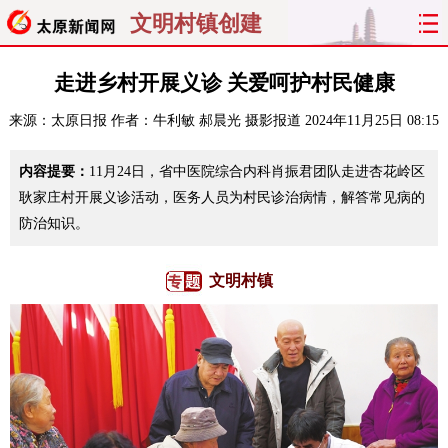
文明村镇创建
首页
聚焦
太原
山西
走进乡村开展义诊 关爱呵护村民健康
来源：
太原日报
作者：牛利敏 郝晨光 摄影报道
2024年11月25日 08:15
经济
关注
文明
出行
内容提要：
11月24日，省中医院综合内科肖振君团队走进杏花岭区
纵横
曝光
综合
专题
耿家庄村开展义诊活动，医务人员为村民诊治病情，解答常见病的
防治知识。
旅游
理财
政务
教育
看天下
晋月读
最太原
网罗民生
文明村镇
太原日报
太原晚报
热评
社区