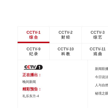
处
CCTV-1
CCTV-2
CCTV-3
综 合
财 经
综 艺
CCTV-9
CCTV-10
CCTV-11
纪 录
科 教
戏 曲
新闻联
正在播出：
今日说
晚间新闻
人与自
精彩预告：
秘境之
礼乐东方-4