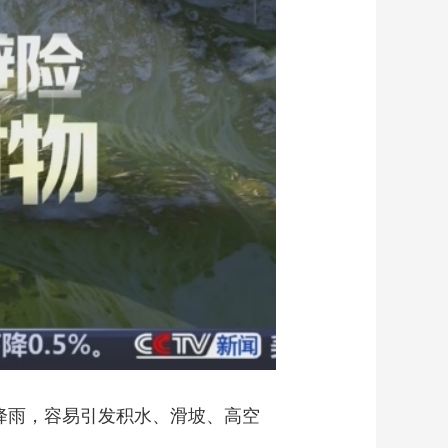
艺术
汽车
数智
5G
产业+
时尚
天气
才艺
网展
央央好物
降雨，容易引发积水、滑坡、高空