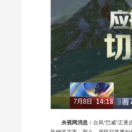
财经
教育
乡村振兴
生态环境
一带一路
大国智造
大国展会
大国保险
云顶对话
CCTV.节目官网
直播
节目单
栏目
片库
央视网消息：
台风“巴威”正