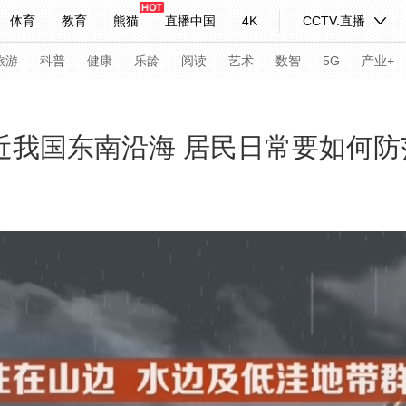
体育
教育
熊猫
直播中国
4K
CCTV.直播
式妙语
主持人
下载央视影音
热解读
天天学习
旅游
科普
健康
乐龄
阅读
艺术
数智
5G
产业+
纪录片网
国家大剧院
大型活动
逼近我国东南沿海 居民日常要如何防
科技
法治
文娱
人物
公益
图片
习式妙语
央视快评
央视网评
光华锐评
锋面
频道
VR/AR
4K专区
全景新闻
请入列
人生第一次
人生第二次
年冬奥会
CBA
NBA
中超
国足
国际足球
网球
综
体育江湖
文化体育
冰雪道路
足球道路