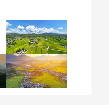
重庆梁平：优质水稻丰收
在望
安徽岳西：晨光铺洒山乡