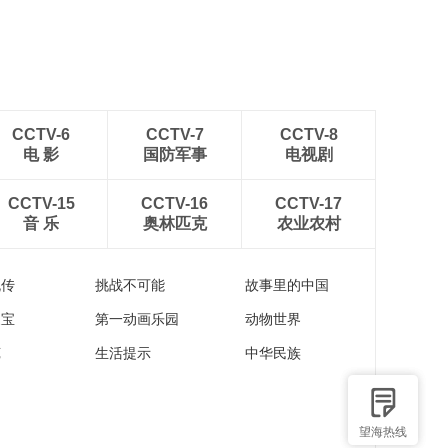
稻田
CCTV-6
CCTV-7
CCTV-8
电 影
国防军事
电视剧
CCTV-15
CCTV-16
CCTV-17
音 乐
奥林匹克
农业农村
流传
挑战不可能
故事里的中国
家宝
第一动画乐园
动物世界
苑
生活提示
中华民族
望海热线