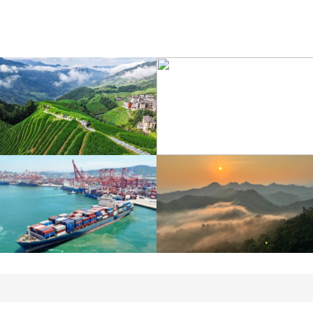
江苏泗洪：洪泽湖湿地白
暑期出游 乐享美好时光
鹭嬉戏
青岛港今年新辟16条国际
河北承德：金山岭长城日