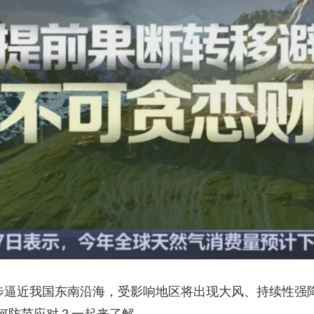
央博
非遗
文化
旅游
科普
健康
乐龄
阅读
云起
超级工厂
智敬中国
全民健康
颜选攻略
海洋
热播榜
总台企业白名单
逐步逼近我国东南沿海，受影响地区将出现大风、持续性强