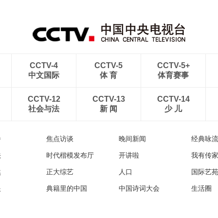
航线
出云海翻涌
CCTV-4
CCTV-5
CCTV-5+
中文国际
体 育
体育赛事
CCTV-12
CCTV-13
CCTV-14
社会与法
新 闻
少 儿
播
焦点访谈
晚间新闻
经典咏
法
时代楷模发布厅
开讲啦
我有传
然
正大综艺
人口
国际艺
眼
典籍里的中国
中国诗词大会
生活圈