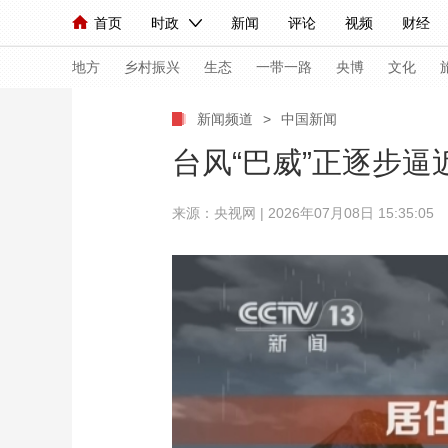
首页
时政
新闻
评论
视频
财经
人民领袖习近平
直播
海外频道
片库
iPanda
栏目大全
联播+
English
中国领导人
节目单
Монгол
听音
央视快评
微视频
习
地方
乡村振兴
生态
一带一路
央博
文化
新闻频道
>
中国新闻
总台春晚
网络春晚
共产党员网
秧纪录
台风“巴威”正逐步
来源：央视网 | 2026年07月08日 15:35:05
新闻
国内
国际
评论
经济
军事
人民领袖习近平
联播+
热解读
天天学习
视频
小央视频
小央直播
直播中国
熊猫
现场
前线
比划
快看
蓝海中国
新兵
体育
直播
竞猜
2026年世界杯
2026
VIP会员
CCTV奥林匹克频道
生活体育大会