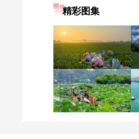
精彩图集
立秋近 采菱忙
诗意中国：画船撑入花深