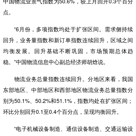
中国物流业景气指数为50.6%，较上月回升0.3个百分
点。
学术中国
乡村振兴
银龄
溯源中国
城市
旅游
能源
会展
“6月份，多项指数均处于扩张区间。需求侧持续
彩票
娱乐
时尚
悦读
回升，业务量指数和新订单指数连续回升，区域之间
公益
一带一路
亚太网
上市公司
均衡发展。回升基础不断巩固，市场预期总体趋
稳。”中国物流信息中心副总经济师胡焓说。
文化产业
物流业务总量指数连续回升。分地区来看，我国
地方频道
东部地区、中部地区和西部地区物流业务总量指数分
北京
天津
河北
山西
别为50.1%、50.2%和51.1%，指数均处在扩张区间；
环比分别回升0.1至0.4个百分点，呈现均衡回升。
辽宁
吉林
上海
江苏
浙江
安徽
福建
江西
“电子机械设备制造、通信设备制造、交通运输设