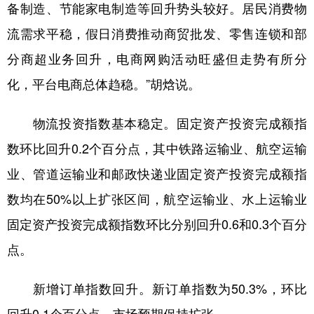
山东
河南
湖北
湖南
备制造、节能家电制造等回升势头较好。居民消费物
流需求平稳，假日消费推动商贸批发、零售连锁和部
广东
广西
海南
重庆
分商超业务回升，电商网购活动旺盛但走势有所分
四川
贵州
云南
西藏
化，平台电商总体趋稳。”胡焓说。
陕西
甘肃
青海
宁夏
新疆
内蒙古
黑龙江
物流投资指数基本稳定。固定资产投资完成额指
数环比回升0.2个百分点，其中铁路运输业、航空运输
多语种频道
业、管道运输业和邮政快递业固定资产投资完成额指
数均在50%以上扩张区间，航空运输业、水上运输业
English
Español
Français
عربى
固定资产投资完成额指数环比分别回升0.6和0.3个百分
Русский язык
日本語
한국어
点。
Deutsch
Português
新增订单指数回升。新订单指数为50.3%，环比