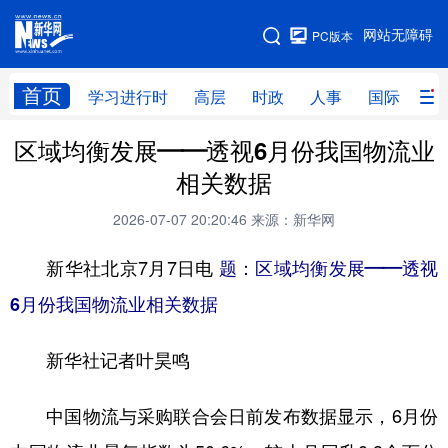
手机版
网站无障碍
PC版本
网站地图
首页
学习进行时
高层
时政
人事
国际
财
区域均衡发展——透视6月份我国物流业
学习进行时
高层
时政
人事
相关数据
国际
财经
网评
港澳
2026-07-07 20:20:46
来源：新华网
台湾
思客智库
全球连线
教育
新华社北京7月7日电
题：区域均衡发展——透视
科技
科创
量子
体育
6月份我国物流业相关数据
文化
书画
健康
军事
新华社记者叶昊鸣
访谈
视频
图片
政务
法律
中央文件
金融
汽车
中国物流与采购联合会日前发布数据显示，6月份
食品
人居
信息化
数字经济