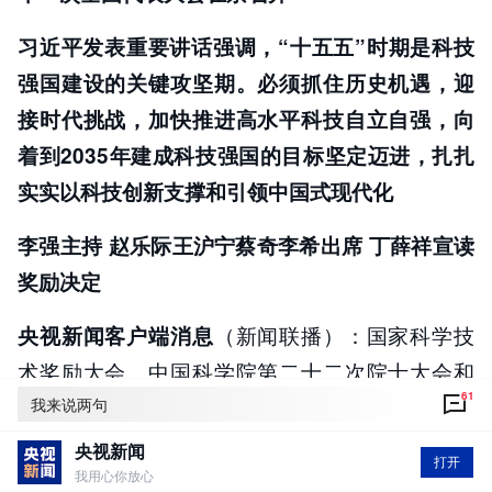
习近平发表重要讲话强调，“十五五”时期是科技
强国建设的关键攻坚期。必须抓住历史机遇，迎
接时代挑战，加快推进高水平科技自立自强，向
着到2035年建成科技强国的目标坚定迈进，扎扎
实实以科技创新支撑和引领中国式现代化
李强主持 赵乐际王沪宁蔡奇李希出席 丁薛祥宣读
奖励决定
（新闻联播）：国家科学技
央视新闻客户端消息
术奖励大会、中国科学院第二十二次院士大会和
61
中国工程院第十八次院士大会、中国科学技术协
我来说两句
会第十一次全国代表大会8日上午在人民大会堂隆
央视新闻
打开
重召开。中共中央总书记、国家主席、中央军委
我用心你放心