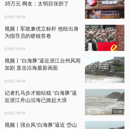
35万元 网友：太明目张胆了
8月8日 08:59
视频丨军政兼优立标杆 他给出身
为指导员的硬核答卷
8月8日 09:23
视频丨“白海豚”逼近浙江台州风雨
加剧 直击沿海最新画面
8月8日 08:43
记者扎马步才能站稳 “白海豚”逼
近浙江舟山沿海已掀起大浪
03:48
8月8日 09:06
视频丨强台风“白海豚”逼近 岱山