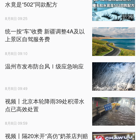
水竟是“502”同款配方
01:29
8月8日 09:25
统一按“车”收费 新疆调整4A及以
上景区自驾服务费
8月8日 09:10
温州市发布防台风Ⅰ级应急响应
8月8日 09:49
视频丨北京本轮降雨39处积滞水
点已高效处置
8月8日 09:59
视频丨隔20米开“高仿”奶茶店判赔