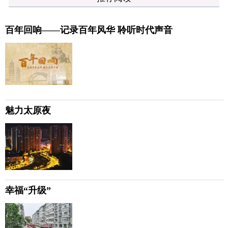
百年回响——记录百年风华 聆听时代声音
魅力太原夜
幸福“升级”