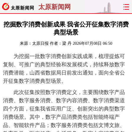
太原新闻网
首页
聚焦
太原
山西
挖掘数字消费创新成果 我省公开征集数字消费
典型场景
经济
关注
文明
出行
来源：
太原日报
作者：梁 丹
2026年07月08日 06:50
纵横
曝光
综合
专题
为挖掘一批数字消费创新实践成果，梳理提炼可
复制、可推广的典型经验和发展模式，持续释放数字
旅游
理财
政务
教育
消费潜能，山西省数据局日前发出通知，面向全省公
开征集数字消费典型场景。
看天下
晋月读
最太原
网罗民生
此次征集按照数字消费定义，主要围绕数字产品
太原日报
太原晚报
热评
社区
消费、数字服务消费、数字内容消费、数字消费渠道
四个方面，征集我省应用广泛、创新突出的典型数字
消费场景。其中，数字产品消费类包括智能终端产
品、智能软件产品；数字服务消费类包括文博文旅、