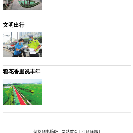
文明出行
稻花香里说丰年
切换到电脑版
|
网站首页
|
回到顶部
|