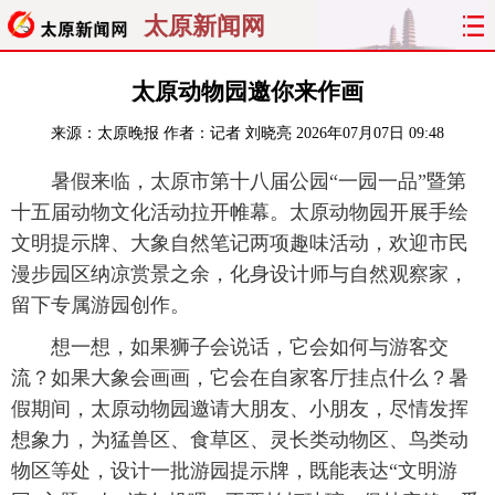
太原新闻网
首页
聚焦
太原
山西
太原动物园邀你来作画
来源：
太原晚报
作者：记者 刘晓亮
2026年07月07日 09:48
经济
关注
文明
出行
暑假来临，太原市第十八届公园“一园一品”暨第
纵横
曝光
综合
专题
十五届动物文化活动拉开帷幕。太原动物园开展手绘
文明提示牌、大象自然笔记两项趣味活动，欢迎市民
旅游
理财
政务
教育
漫步园区纳凉赏景之余，化身设计师与自然观察家，
留下专属游园创作。
看天下
晋月读
最太原
网罗民生
想一想，如果狮子会说话，它会如何与游客交
太原日报
太原晚报
热评
社区
流？如果大象会画画，它会在自家客厅挂点什么？暑
假期间，太原动物园邀请大朋友、小朋友，尽情发挥
想象力，为猛兽区、食草区、灵长类动物区、鸟类动
物区等处，设计一批游园提示牌，既能表达“文明游