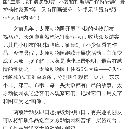
园”主题，如“请勿投喂”“不要拍打玻璃”“保持安静”“爱
护动物家园”等，又有图画部分，让提示牌既有“颜
值”又有“内涵”！
之前几年，太原动物园开展了“我的动物朋友——
褐马鸡、长颈鹿自然笔记征集”活动，收获众多游客，
尤其是小朋友的积极响应，征集到了不少优秀的作
品。今年暑假，太原动物园继续开展该活动，主角变
成了大象。据了解，大象是地球上最聪明、最富有感
情的动物之一。太原动物园里住着6头大象——3头亚
洲象和3头非洲草原象，分别叫作赖赖、豆豆、东东、
小非、津巴、布韦，每一头大象都有自己的故事。太
原动物园欢迎游客们来观察它们、记录它们，用文字
和图画为之“画像”。
两项活动从即日起持续到9月1日，有兴趣的朋友
可以将纸质作品送至太原动物园科普馆一层咨询台，
电子作品发送至太原动物园邮箱：