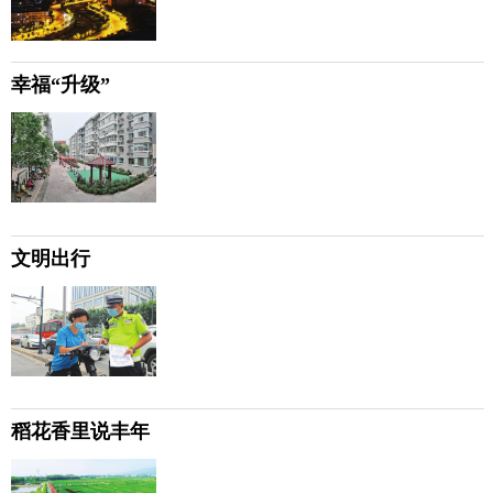
幸福“升级”
文明出行
稻花香里说丰年