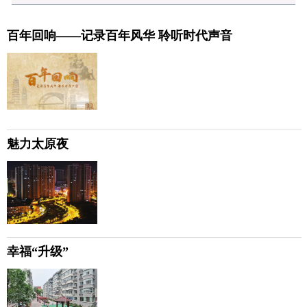
百年回响——记录百年风华 聆听时代声音
魅力太原夜
幸福“升级”