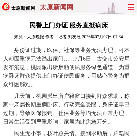
太原新闻网
首页
聚焦
太原
山西
民警上门办证 服务直抵病床
来源：
太原晚报
作者：记者 刘友旺
2026年07月07日 07:34
经济
关注
文明
出行
身份证过期，医保、社保等业务无法办理，可本
纵横
曝光
综合
专题
人却因重病无法踏出家门……7月6日，古交市公安局
发布消息，桃园派出所启动便民服务绿色通道，为重
旅游
理财
政务
教育
病卧床群众提供上门办证便民服务，用贴心警务为群
众纾困解难。
看天下
晋月读
最太原
网罗民生
几天前，桃园派出所户籍窗口接到群众求助，称
太原日报
太原晚报
热评
社区
家中亲属长期重病卧床、行动完全受限，身份证早已
过期，导致医保报销、社保业务等均无法正常办理，
日常生活受到严重影响，家属为此焦急万分。
民生无小事，枝叶总关情。接到求助后，户籍民