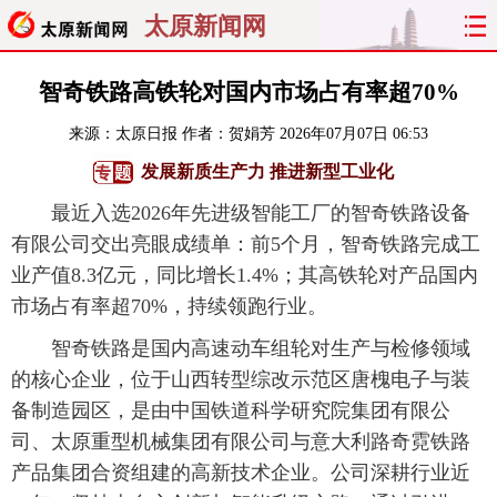
太原新闻网
首页
聚焦
太原
山西
智奇铁路高铁轮对国内市场占有率超70%
来源：
太原日报
作者：贺娟芳
2026年07月07日 06:53
经济
关注
文明
出行
发展新质生产力 推进新型工业化
纵横
曝光
综合
专题
最近入选2026年先进级智能工厂的智奇铁路设备
有限公司交出亮眼成绩单：前5个月，智奇铁路完成工
旅游
理财
政务
教育
业产值8.3亿元，同比增长1.4%；其高铁轮对产品国内
市场占有率超70%，持续领跑行业。
看天下
晋月读
最太原
网罗民生
智奇铁路是国内高速动车组轮对生产与检修领域
太原日报
太原晚报
热评
社区
的核心企业，位于山西转型综改示范区唐槐电子与装
备制造园区，是由中国铁道科学研究院集团有限公
司、太原重型机械集团有限公司与意大利路奇霓铁路
产品集团合资组建的高新技术企业。公司深耕行业近