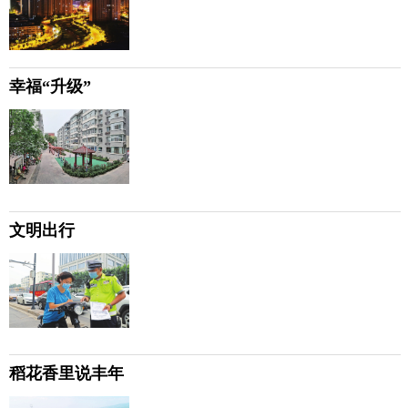
幸福“升级”
文明出行
稻花香里说丰年