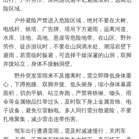
出行、户外劳作、休闲游玩需牢记避险准则，远离危
险区域。
户外避险严禁进入危险区域，绝对不要在大树、
电线杆、铁塔、广告牌、塔吊下方避雨，远离河道、
水库、洼地、高地、悬崖等危险地带。在山区、野外
劳作、徒步游玩时，不要在山洞滴水处、潮湿岩壁下
避雨，若需临时躲避，可选择干燥深邃的山洞，双脚
并拢站立，身体不接触洞壁。
野外突发雷雨来不及撤离时，需立即降低身体重
心，下蹲抱膝、双脚并拢、低头俯身，缩小身体暴露
面积，切勿平躺、站立奔跑，严禁将铁锹、锄头、雨
伞等金属物品扛举过头，及时取下身上金属首饰、电
子设备，避免引雷触电。多人同行需分散避险，不要
扎堆聚集，减少雷击连带伤害。
驾车出行遭遇雷雨，需及时减速慢行，关闭车