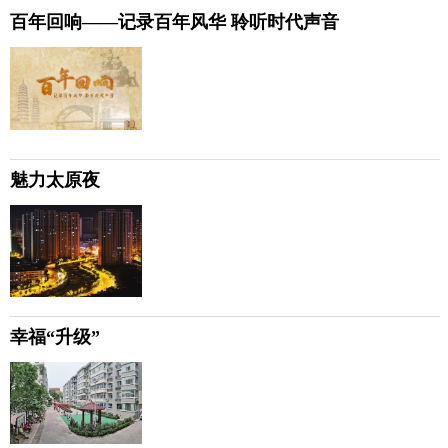
百年回响——记录百年风华 聆听时代声音
魅力太原夜
幸福“升级”