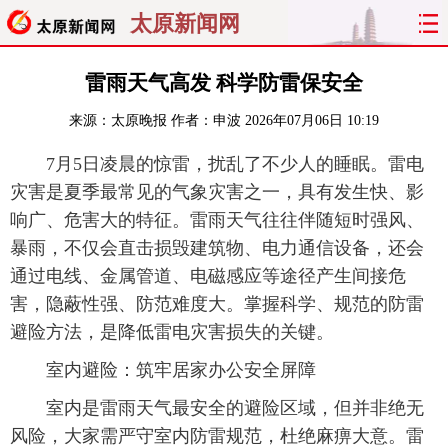
太原新闻网
首页
聚焦
太原
山西
雷雨天气高发 科学防雷保安全
来源：
太原晚报
作者：申波
2026年07月06日 10:19
经济
关注
文明
出行
7月5日凌晨的惊雷，扰乱了不少人的睡眠。雷电
纵横
曝光
综合
专题
灾害是夏季最常见的气象灾害之一，具有发生快、影
响广、危害大的特征。雷雨天气往往伴随短时强风、
旅游
理财
政务
教育
暴雨，不仅会直击损毁建筑物、电力通信设备，还会
通过电线、金属管道、电磁感应等途径产生间接危
看天下
晋月读
最太原
网罗民生
害，隐蔽性强、防范难度大。掌握科学、规范的防雷
太原日报
太原晚报
热评
社区
避险方法，是降低雷电灾害损失的关键。
室内避险：筑牢居家办公安全屏障
室内是雷雨天气最安全的避险区域，但并非绝无
风险，大家需严守室内防雷规范，杜绝麻痹大意。雷