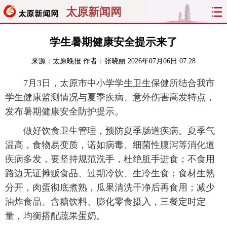
太原新闻网
首页
聚焦
太原
山西
学生暑期健康安全提示来了
来源：
太原晚报
作者：张晓丽
2026年07月06日 07:28
经济
关注
文明
出行
7月3日，太原市中小学学生卫生保健所结合我市
纵横
曝光
综合
专题
学生健康监测情况与夏季疾病、意外伤害高发特点，
发布暑期健康安全防护提示。
旅游
理财
政务
教育
做好饮食卫生管理，预防夏季肠道疾病。夏季气
看天下
晋月读
最太原
网罗民生
温高，食物易变质，诺如病毒、细菌性腹泻等消化道
疾病多发，要坚持规范洗手，杜绝脏手进食；不食用
太原日报
太原晚报
热评
社区
路边无证摊贩食品、过期冷饮、生冷生食；食材生熟
分开，肉蛋彻底煮熟，瓜果清洗干净后再食用；减少
油炸食品、含糖饮料、膨化零食摄入，三餐定时定
量，均衡搭配蔬果蛋奶。