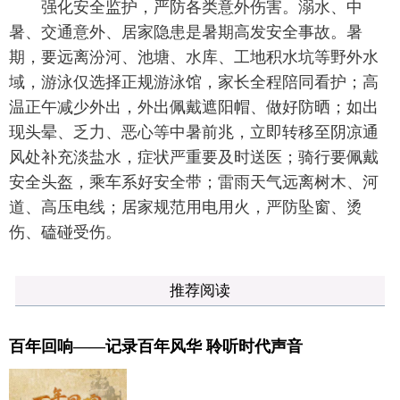
强化安全监护，严防各类意外伤害。溺水、中
暑、交通意外、居家隐患是暑期高发安全事故。暑
期，要远离汾河、池塘、水库、工地积水坑等野外水
域，游泳仅选择正规游泳馆，家长全程陪同看护；高
温正午减少外出，外出佩戴遮阳帽、做好防晒；如出
现头晕、乏力、恶心等中暑前兆，立即转移至阴凉通
风处补充淡盐水，症状严重要及时送医；骑行要佩戴
安全头盔，乘车系好安全带；雷雨天气远离树木、河
道、高压电线；居家规范用电用火，严防坠窗、烫
伤、磕碰受伤。
推荐阅读
百年回响——记录百年风华 聆听时代声音