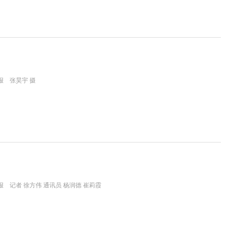
报 张昊宇 摄
 记者 徐方伟 通讯员 杨润德 崔莉霞