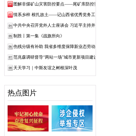
图解非煤矿山灾害防控要点——尾矿库防控要点
情系乡梓 根扎故土——记山西省优秀党务工作...
中共中央召开党外人士座谈会 习近平主持并发...
制胜丨第一集《战旗所向》
伤残分级有补助 我省多维度保障新业态劳动者...
范兆森调研督导“两站一场”城市更新项目建设
天天学习｜中斯友谊之树根深叶茂
热点图片