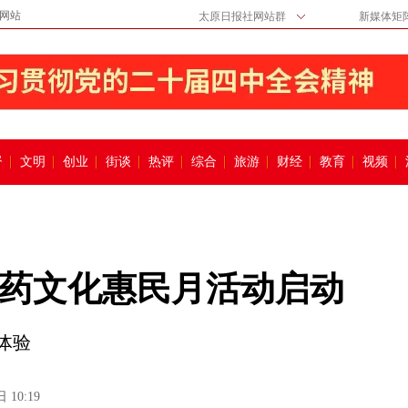
网站
太原日报社网站群
新媒体矩
督
文明
创业
街谈
热评
综合
旅游
财经
教育
视频
中医药文化惠民月活动启动
体验
 10:19