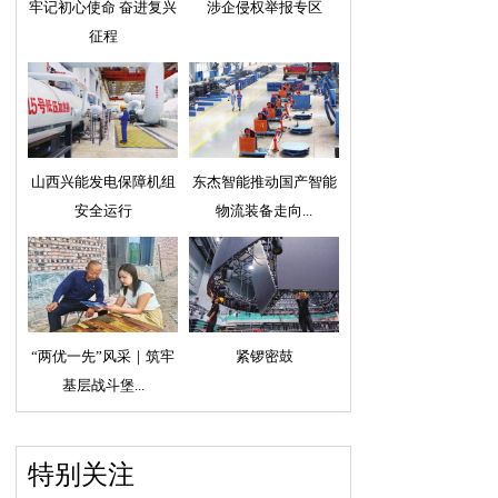
牢记初心使命 奋进复兴
涉企侵权举报专区
征程
山西兴能发电保障机组
东杰智能推动国产智能
安全运行
物流装备走向...
“两优一先”风采｜筑牢
紧锣密鼓
基层战斗堡...
特别关注