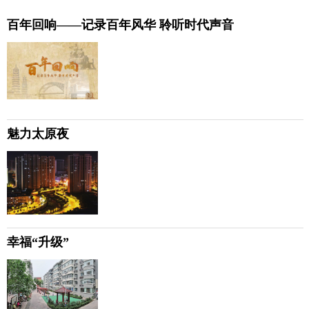
百年回响——记录百年风华 聆听时代声音
魅力太原夜
幸福“升级”