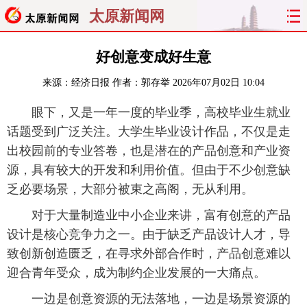
太原新闻网
首页
聚焦
太原
山西
好创意变成好生意
来源：
经济日报
作者：郭存举
2026年07月02日 10:04
经济
关注
文明
出行
眼下，又是一年一度的毕业季，高校毕业生就业
纵横
曝光
综合
专题
话题受到广泛关注。大学生毕业设计作品，不仅是走
出校园前的专业答卷，也是潜在的产品创意和产业资
旅游
理财
政务
教育
源，具有较大的开发和利用价值。但由于不少创意缺
乏必要场景，大部分被束之高阁，无从利用。
看天下
晋月读
最太原
网罗民生
对于大量制造业中小企业来讲，富有创意的产品
太原日报
太原晚报
热评
社区
设计是核心竞争力之一。由于缺乏产品设计人才，导
致创新创造匮乏，在寻求外部合作时，产品创意难以
迎合青年受众，成为制约企业发展的一大痛点。
一边是创意资源的无法落地，一边是场景资源的