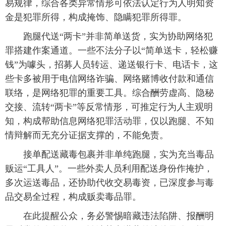
易规律，综合各类异常情形可依法认定行为人明知资
金是犯罪所得，构成掩饰、隐瞒犯罪所得罪。
跑腿代送“两卡”并非简单送货，实为协助网络犯
罪搭建作案通道。一些不法分子以“简单送卡，轻松赚
钱”为噱头，招募人员转运、递送银行卡、电话卡，这
些卡多被用于电信网络诈骗、网络赌博收付款和通信
联络，是网络犯罪的重要工具。综合酬劳虚高、隐秘
交接、流转“两卡”等反常情形，可推定行为人主观明
知，构成帮助信息网络犯罪活动罪，仅以跑腿、不知
情辩解而无充分证据支撑的，不能免责。
接单配送藏毒包裹并非单纯跑腿，实为充当毒品
贩运“工具人”。一些外卖人员利用配送身份作掩护，
多次运送毒品，还协助代收交易毒资，已深度参与毒
品交易全过程，构成贩卖毒品罪。
在此提醒公众，务必警惕暗藏违法陷阱、报酬明