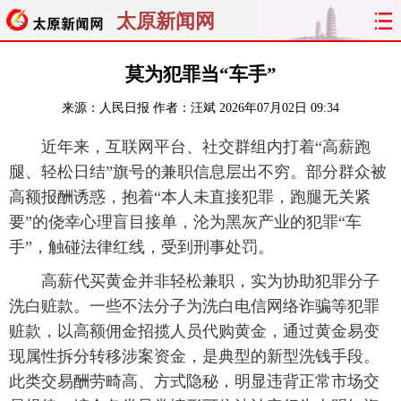
太原新闻网
首页
聚焦
太原
山西
莫为犯罪当“车手”
来源：
人民日报
作者：汪斌
2026年07月02日 09:34
经济
关注
文明
出行
近年来，互联网平台、社交群组内打着“高薪跑
纵横
曝光
综合
专题
腿、轻松日结”旗号的兼职信息层出不穷。部分群众被
高额报酬诱惑，抱着“本人未直接犯罪，跑腿无关紧
旅游
理财
政务
教育
要”的侥幸心理盲目接单，沦为黑灰产业的犯罪“车
手”，触碰法律红线，受到刑事处罚。
看天下
晋月读
最太原
网罗民生
高薪代买黄金并非轻松兼职，实为协助犯罪分子
太原日报
太原晚报
热评
社区
洗白赃款。一些不法分子为洗白电信网络诈骗等犯罪
赃款，以高额佣金招揽人员代购黄金，通过黄金易变
现属性拆分转移涉案资金，是典型的新型洗钱手段。
此类交易酬劳畸高、方式隐秘，明显违背正常市场交