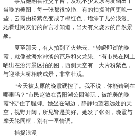
事后她翻看社交平台，发现不少太原网友晒出了
当晚的美图，每一张都很惊艳。有的拍摄时间更晚一
些，云霞由粉紫色变成了橙红色，增添了几分浪漫。
她看过网友们的留言才知道，当天有火烧云的自然景
象。
夏至那天，有人拍到了火烧云。“转瞬即逝的晚
霞，就像被海水冲淡的芭乐和火龙果。”有市民在网上
晒出在汾河景区拍的图，西侧天空有一大片粉紫色，
与迎泽大桥相映成景，非常壮观。
“今天被太原的晚霞硬控了。我不说，你能猜到在
哪里吗？”市民赵敏在晋阳湖公园游玩，被绝美的晚
霞“拖”住了腿脚。她坐在湖边，静静地望着远处的天
空，视野开阔，所见皆是美好。她发了张图，晚霞与
摩天轮同框，别有一番情调。
捕捉浪漫