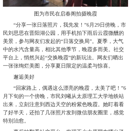
图为市民在启春阁拍摄晚霞
“分享一张日落照片，我先发！”6月29日傍晚，市
民刘思思在晋阳湖公园，用手机拍下雨后云霞微醺的
美景，参与网友们发起的“日落交换局”。夏季，大气
中的水汽含量高，相比其他季节，晚霞多而美。社交
平台上，悄然兴起“交换晚霞”的新玩法。网友们晒出
一张张绚烂美图，分享夏日限定的温柔与惊喜。
邂逅美好
“回家路上，偶遇这么漂亮的晚霞，太美了吧！”6
月下旬的一个傍晚，市民刘曦从太原理工大学地铁站
出来，立刻注意到西边天空的粉紫色晚霞。她盯着看
了好半天，还拍了几张照片发到微信朋友圈里，感觉
特别治愈。