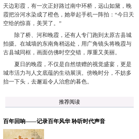
天边彩霞，有一次正好路过南中环桥，远山如黛，晚
霞把汾河水染成了橙色，她举起手机一阵拍：“今日天
空给的惊喜，美哭了。”
除了桥、河和晚霞，还有人专门跑到太原古县城
拍摄。在城墙的东南角稍远处，用广角镜头将晚霞与
古县城同框，画面仿佛时空交错，厚重又美丽。
夏日的晚霞，不仅是自然馈赠的视觉盛宴，更是
城市活力与人文底蕴的生动展演。傍晚时分，不妨多
抬一下头，去邂逅令人治愈的暮色。
推荐阅读
百年回响——记录百年风华 聆听时代声音