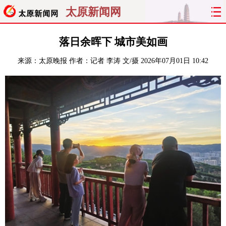
太原新闻网
首页
聚焦
太原
山西
落日余晖下 城市美如画
来源：
太原晚报
作者：记者 李涛 文/摄
2026年07月01日 10:42
经济
关注
文明
出行
纵横
曝光
综合
专题
旅游
理财
政务
教育
看天下
晋月读
最太原
网罗民生
太原日报
太原晚报
热评
社区