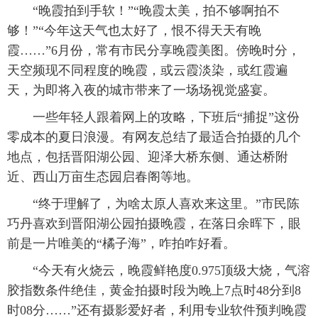
“晚霞拍到手软！”“晚霞太美，拍不够啊拍不
够！”“今年这天气也太好了，恨不得天天有晚
霞……”6月份，常有市民分享晚霞美图。傍晚时分，
天空频现不同程度的晚霞，或云霞淡染，或红霞遍
天，为即将入夜的城市带来了一场场视觉盛宴。
一些年轻人跟着网上的攻略，下班后“捕捉”这份
零成本的夏日浪漫。有网友总结了最适合拍摄的几个
地点，包括晋阳湖公园、迎泽大桥东侧、通达桥附
近、西山万亩生态园启春阁等地。
“终于理解了，为啥太原人喜欢来这里。”市民陈
巧丹喜欢到晋阳湖公园拍摄晚霞，在落日余晖下，眼
前是一片唯美的“橘子海”，咋拍咋好看。
“今天有火烧云，晚霞鲜艳度0.975顶级大烧，气溶
胶指数条件绝佳，黄金拍摄时段为晚上7点时48分到8
时08分……”还有摄影爱好者，利用专业软件预判晚霞